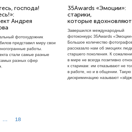
есь, господа!
35Awards «Эмоции»:
сь!»:
старики,
ект Андрея
которые вдохновляют
ова
Завершился международный
фотоконкурс 35Awards «Эмоции
альный фотохудожник
Большое количество фотографо
билов представил миру свои
рассказало нам об эмоциях люд
ногогранные работы.
старшего поколения. К сожален
екта стали самые разные
в мире не всегда позитивно отно
 самых разных сфер
к старикам: им отказывают не то
и.
в работе, но и в общении. Такую
дискриминацию называют «эйдж
…
18