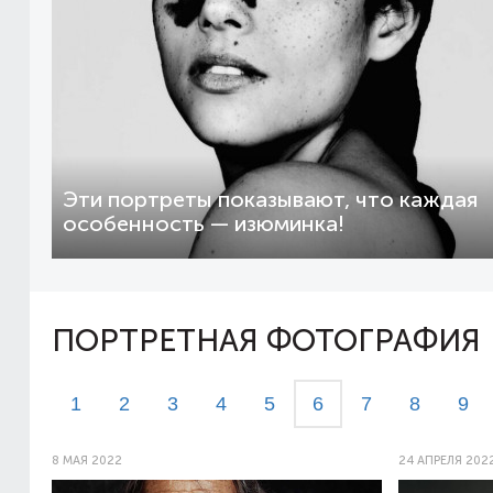
Эти портреты показывают, что каждая
особенность — изюминка!
ПОРТРЕТНАЯ ФОТОГРАФИЯ
1
2
3
4
5
6
7
8
9
8 МАЯ 2022
24 АПРЕЛЯ 202