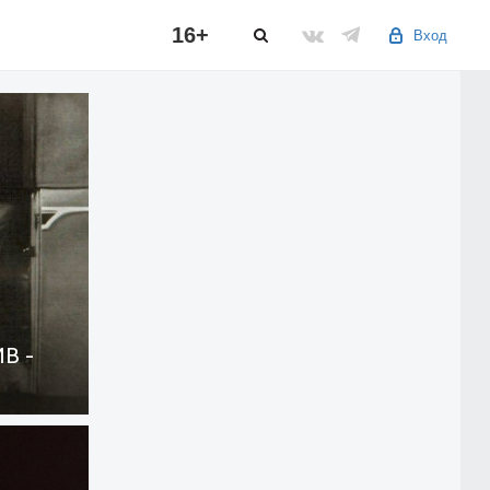
16+
Вход
В -