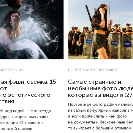
 ФОТОГРАФИЯ
ПОРТРЕТНАЯ ФОТОГРАФИЯ
ая фэшн-съемка: 15
Самые странные и
от
необычные фото люде
го эстетического
которые вы видели (27
ствия
Портретная фотография являет
из самых популярных жанров в 
й под водой — это всегда
а если причислить к ней фото
адры, которые вызывают
на документы и бесконечные с
е эмоции. О тонкостях
то выиграет с большим отрывом.
тях такой съемки