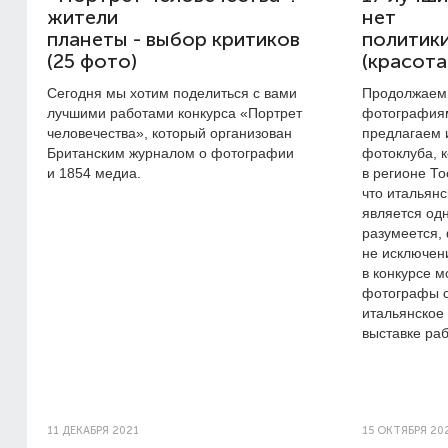
жители
нет
планеты - выбор критиков
политик
(25 фото)
(красота
Сегодня мы хотим поделиться с вами
Продолжаем 
лучшими работами конкурса «Портрет
фотографиям
человечества», который организован
предлагаем 
Британским журналом о фотографии
фотоклуба, 
и 1854 медиа.
в регионе То
что итальян
является од
разумеется,
не исключени
в конкурсе м
фотографы с
итальянское 
выставке раб
11 ДЕКАБРЯ 2021
15 ОКТЯБРЯ 20