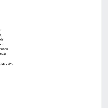
».
в
ей
ию,
сятся
лько
измом».