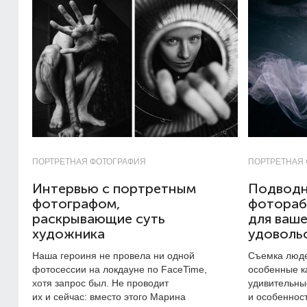
ПОРТРЕТНАЯ ФОТОГРАФИЯ
ПОРТРЕТНАЯ
Интервью с портретным
Подводн
фотографом,
фотораб
раскрывающие суть
для ваше
художника
удоволь
Наша героиня не провела ни одной
Съемка люде
фотосессии на локдауне по FaceTime,
особенные к
хотя запрос был. Не проводит
удивительны
их и сейчас: вместо этого Марина
и особеннос