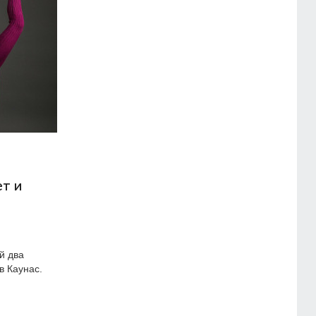
т и
й два
в Каунас.