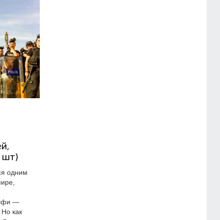
й,
 шт)
ся одним
мире,
елфи —
 Но как