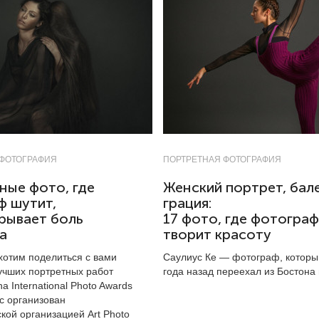
 ФОТОГРАФИЯ
ПОРТРЕТНАЯ ФОТОГРАФИЯ
ные фото, где
Женский портрет, бале
ф шутит,
грация:
рывает боль
17 фото, где фотограф
а
творит красоту
хотим поделиться с вами
Саулиус Ке — фотограф, которы
учших портретных работ
года назад переехал из Бостона 
na International Photo Awards
с организован
кой организацией Art Photo