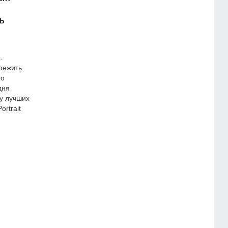
ь
.
режить
то
дня
у лучших
ortrait