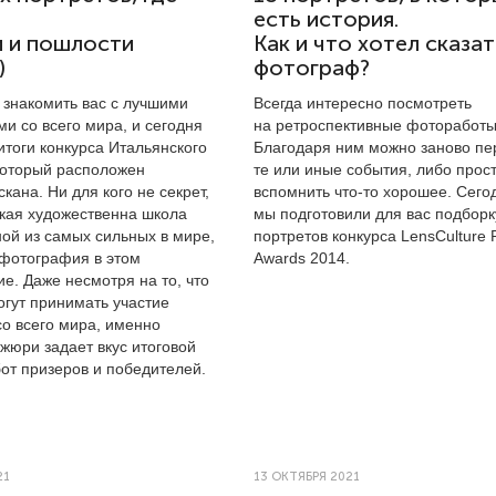
есть история.
и и пошлости
Как и что хотел сказат
)
фотограф?
знакомить вас с лучшими
Всегда интересно посмотреть
и со всего мира, и сегодня
на ретроспективные фотоработы
итоги конкурса Итальянского
Благодаря ним можно заново пе
который расположен
те или иные события, либо прос
скана. Ни для кого не секрет,
вспомнить что-то хорошее. Сего
ская художественна школа
мы подготовили для вас подборк
ной из самых сильных в мире,
портретов конкурса LensCulture P
 фотография в этом
Awards 2014.
е. Даже несмотря на то, что
огут принимать участие
о всего мира, именно
жюри задает вкус итоговой
от призеров и победителей.
21
13 ОКТЯБРЯ 2021