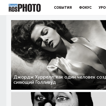
СОБЫТИЯ
ФОКУС
УРО
Джордж Хуррелл: как один человек соз
сияющий Голливуд