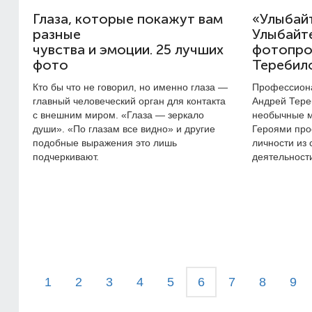
Глаза, которые покажут вам
«Улыбайт
разные
Улыбайте
чувства и эмоции. 25 лучших
фотопро
фото
Теребил
Кто бы что не говорил, но именно глаза —
Профессион
главный человеческий орган для контакта
Андрей Тере
с внешним миром. «Глаза — зеркало
необычные м
души». «По глазам все видно» и другие
Героями про
подобные выражения это лишь
личности из
подчеркивают.
деятельност
1
2
3
4
5
6
7
8
9