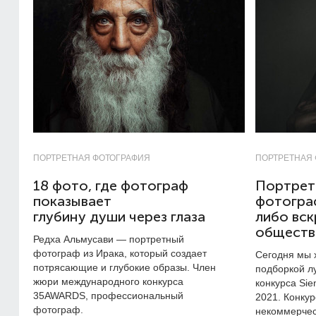
ПОРТРЕТНАЯ ФОТОГРАФИЯ
ПОРТРЕТНАЯ
18 фото, где фотограф
Портрет
показывает
фотогра
глубину души через глаза
либо вск
обществ
Редха Альмусави — портретный
фотограф из Ирака, который создает
Сегодня мы 
потрясающие и глубокие образы. Член
подборкой л
жюри международного конкурса
конкурса Sie
35AWARDS, профессиональный
2021. Конкур
фотограф.
некоммерчес