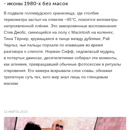
- иконы 1980-х без масок
В подвале голливудского хранилища, где столбик
термометра застыл на отметке −45°C, покоятся километры
непроявленной плёнки. Это замороженные воспоминания:
Стив Джобс, смеющийся на полу с Macintosh на коленях;
Тина Тёрнер, кружащаяся в танце между дублями; Рэй
Чарльз, чьи пальцы порхали по клавишам во время
разговора о слепоте. Норман Сифф, седовласый мудрец
в потертых джинсах, десятилетиями собирал эти моменты,
как алхимик, превращавший обычные фотосессии в ритуалы
откровения. Его камера вскрывала слои славы, обнажая
трепетную суть тех, кого мир знал лишь по глянцевым
маскам.
12 МАРТА 2025