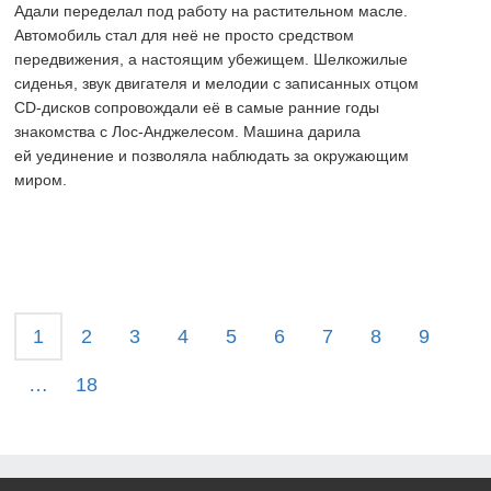
Адали переделал под работу на растительном масле.
Автомобиль стал для неё не просто средством
передвижения, а настоящим убежищем. Шелкожилые
сиденья, звук двигателя и мелодии с записанных отцом
CD-дисков
сопровождали её в самые ранние годы
знакомства с Лос-Анджелесом. Машина дарила
ей уединение и позволяла наблюдать за окружающим
миром.
1
2
3
4
5
6
7
8
9
…
18