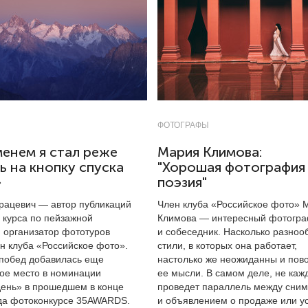
ФОТОГРАФЫ
енем я стал реже
Мария Климова:
 на кнопку спуска
"Хорошая фотография
»
поэзия"
рацевич — автор публикаций
Член клуба «Российское фото» 
 курса по пейзажной
Климова — интересный фотогр
 организатор фототуров
и собеседник. Насколько разноо
н клуба «Российское фото».
стили, в которых она работает,
о побед добавилась еще
настолько же неожиданны и пов
ое место в номинации
ее мысли. В самом деле, не каж
ень» в прошедшем в конце
проведет параллель между сни
да фотоконкурсе 35AWARDS.
и объявлением о продаже или у