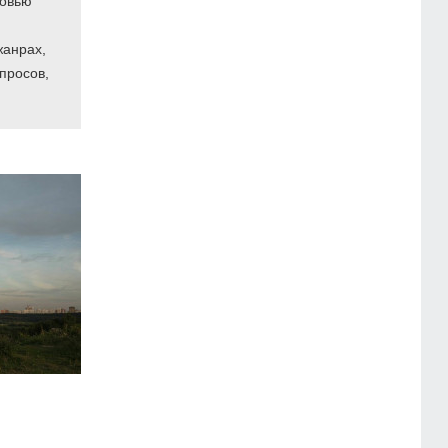
бовью
жанрах,
просов,