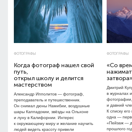
ФОТОГРАФЫ
ФОТОГРАФЫ
Когда фотограф нашел свой
«Со врем
путь,
нажимать
открыл школу и делится
затвора
мастерством
Дмитрий Куп
в журналах и
Александр Ипполитов — фотограф,
фотографии,
преподаватель и путешественник.
и давний чле
Он снимал дюны Намибии, воздушные
К списку ег
шары Каппадокии, звёзды на Ольхоне
одна — перв
и луну в Калифорнии. Интерес
«Пейзаж — д
к окружающему миру и желание научить
прошлого го
людей видеть красоту привели