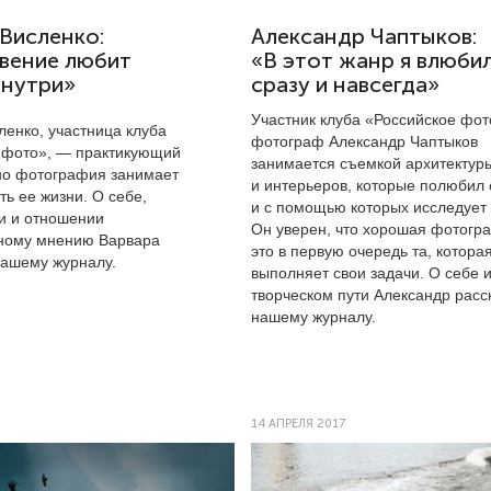
Висленко:
Александр Чаптыков:
вение любит
«В этот жанр я влюби
внутри»
сразу и навсегда»
Участник клуба «Российское фот
ленко, участница клуба
фотограф Александр Чаптыков
 фото», — практикующий
занимается съемкой архитектур
 но фотография занимает
и интерьеров, которые полюбил 
ь ее жизни. О себе,
и с помощью которых исследует
и и отношении
Он уверен, что хорошая фотог
ному мнению Варвара
это в первую очередь та, котора
нашему журналу.
выполняет свои задачи. О себе 
творческом пути Александр расс
нашему журналу.
14 АПРЕЛЯ 2017