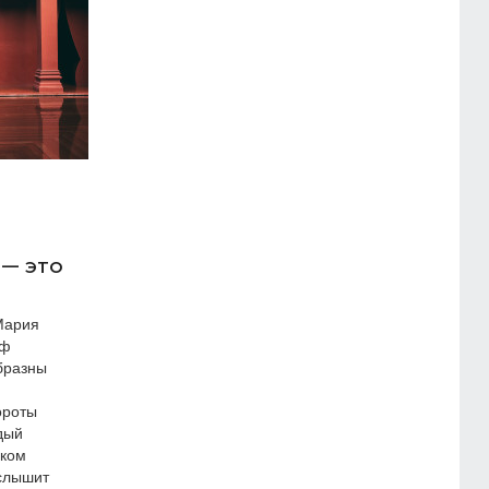
 — это
Мария
аф
бразны
ороты
дый
мком
слышит