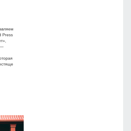
тавляем
d Press
т»,
 —
оторая
лестяще