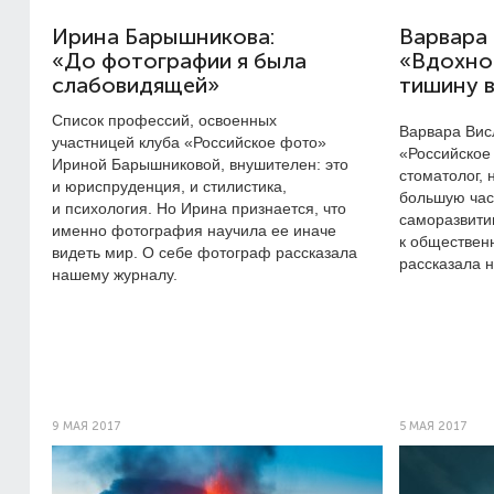
Ирина Барышникова:
Варвара 
«До фотографии я была
«Вдохно
слабовидящей»
тишину 
Список профессий, освоенных
Варвара Вис
участницей клуба «Российское фото»
«Российское
Ириной Барышниковой, внушителен: это
стоматолог,
и юриспруденция, и стилистика,
большую част
и психология. Но Ирина признается, что
саморазвити
именно фотография научила ее иначе
к обществен
видеть мир. О себе фотограф рассказала
рассказала 
нашему журналу.
9 МАЯ 2017
5 МАЯ 2017