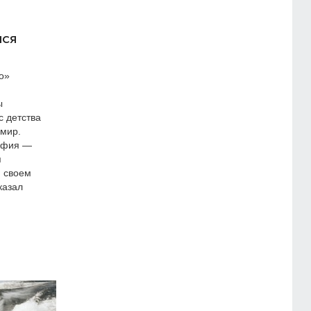
лся
о»
ы
с детства
 мир.
рафия —
я
и своем
казал