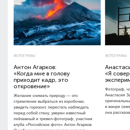
ФОТОГРАФЫ
ФОТОГРАФЫ
Антон Агарков:
Анастаси
«Когда мне в голову
«Я сове
приходит кадр, это
экспери
откровение»
Фотограф, ч
Анастасия З
Желание снимать природу — это
оригинальны
стремление выбраться из коробочки,
в жанре сем
увидеть горизонт, перестать наблюдать
она рассказ
перед собой стену, уверен известный
пейзажный и тревел-фотограф, участник
клуба «Российское фото» Антон Агарков.