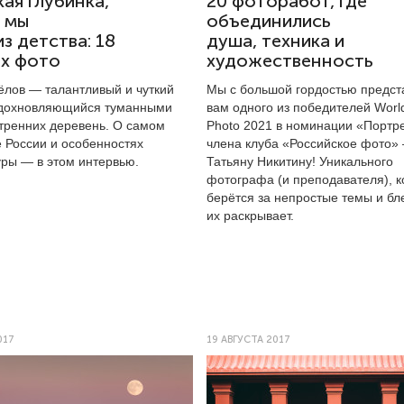
ая глубинка,
20 фоторабот, где
 мы
объединились
з детства: 18
душа, техника и
х фото
художественность
ёлов — талантливый и чуткий
Мы с большой гордостью предс
вдохновляющийся туманными
вам одного из победителей Worl
тренних деревень. О самом
Photo 2021 в номинации «Портре
 России и особенностях
члена клуба «Российское фото»
уры — в этом интервью.
Татьяну Никитину! Уникального
фотографа (и преподавателя), к
берётся за непростые темы и б
их раскрывает.
017
19 АВГУСТА 2017