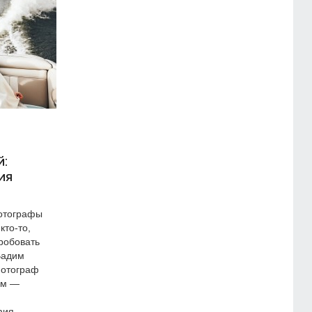
й:
ия
фотографы
кто-то,
робовать
Вадим
фотограф
ем —
фия