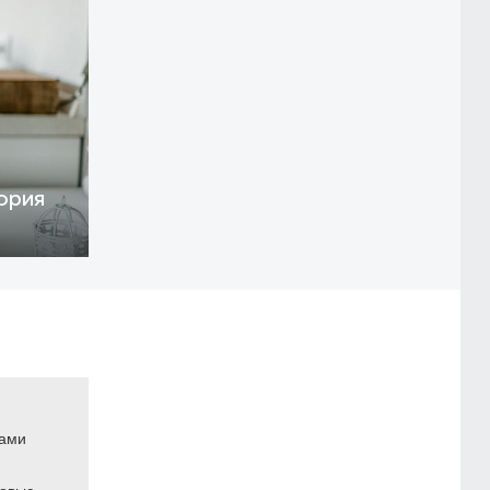
ория
ками