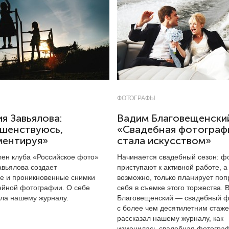
ФОТОГРАФЫ
я Завьялова:
Вадим Благовещенски
ршенствуюсь,
«Свадебная фотограф
ментируя»
стала искусством»
лен клуба «Российское фото»
Начинается свадебный сезон: 
авьялова создает
приступают к активной работе, а 
е и проникновенные снимки
возможно, только планирует поп
ейной фотографии. О себе
себя в съемке этого торжества. 
ала нашему журналу.
Благовещенский — свадебный 
с более чем десятилетним стаж
рассказал нашему журналу, как
изменилась свадебная фотогра