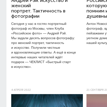
Андрей Рэй: искусство и
Российск
женский
которую
портрет. Тактичность в
помним и
фотографии
душевны
Сегодня у нас в гостях портретный
Антон Новос
фотограф из Москвы, член Клуба
фотограф, 
«Российское фото» — Андрей Рэй.
пейзажами у
Мы задали десять вопросов фотографу:
уютном доме
про женский портрет, тактичность
нашей культ
и искусство. Получили честные
и вдохновляющие ответы. А ещё в конце
интервью наших читателей ждёт
подарок — ЧЕКЛИСТ «Быстрый старт
в искусство».
4 АПРЕЛЯ 2022
21 СЕНТЯБРЯ 2