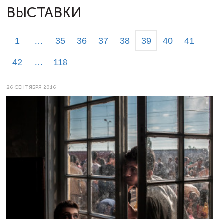
ВЫСТАВКИ
1
…
35
36
37
38
39
40
41
42
…
118
26 СЕНТЯБРЯ 2016