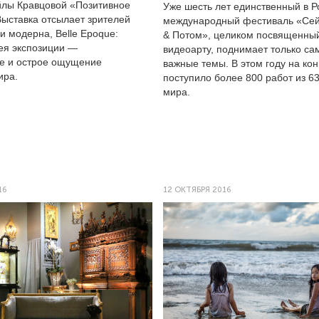
йлы Кравцовой «Позитивное
Уже шесть лет единственный в Р
Выставка отсылает зрителей
международный фестиваль «Се
хи модерна,
Belle Epoque
:
& Потом», целиком посвященны
ея экспозиции —
видеоарту, поднимает только с
е и острое ощущение
важные темы. В этом году на кон
ира.
поступило более 800 работ из 63
мира.
16
12 ОКТЯБРЯ 2016