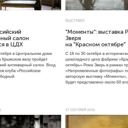
ВЫСТАВКИ
сийский
"Моменты": выставка 
рный салон
Зверя
ся в ЦДХ
на "Красном октябре"
октября в Центральном доме
С 18 по 30 октября в историческ
а Крымском валу пройдет
шоколадного цеха фабрики «Кр
кий антикварный салон. Вход
октябрь» Рома Зверь в рамках п
ов клуба «Российское
«Непроявленные фотографы» п
бодный.
авторскую выставку «Моменты», 
будет представлено около 60 его
6
27 СЕНТЯБРЯ 2016