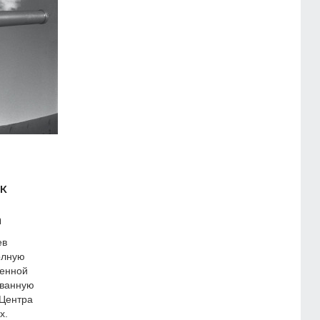
к
а
ев
олную
венной
ованную
 Центра
х.