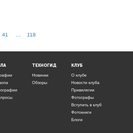
41
…
118
ЛА
ТЕХНОГИД
КЛУБ
графии
Новинки
О клубе
шопа
Обзоры
Новости клуба
тографии
Привилегии
опросы
Фотографы
Вступить в клуб
Фотокниги
Блоги