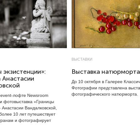
ВЫСТАВКИ
 экзистенции»:
Выставка натюрморта
а Анастасии
До 10 октября в Галерее Класси
овской
Фотографии представлена выста
фотографического натюрморта.
в event-лофте Newsroom
ри фотовыставка «Границы
» Анастасии Вандалковской,
более 10 лет путешествует
транам и фотографирует