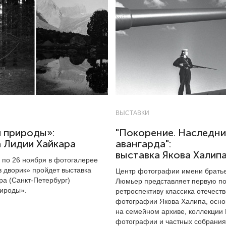
ВЫСТАВКИ
я природы»:
"Покорение. Наследни
 Лидии Хайкара
авангарда":
выставка Якова Халип
я по 26 ноября в фотогалерее
 дворик» пройдет выставка
Центр фотографии имени брать
ра (Санкт-Петербург)
Люмьер представляет первую п
ироды».
ретроспективу классика отечест
фотографии Якова Халипа, осн
на семейном архиве, коллекции
фотографии и частных собрания