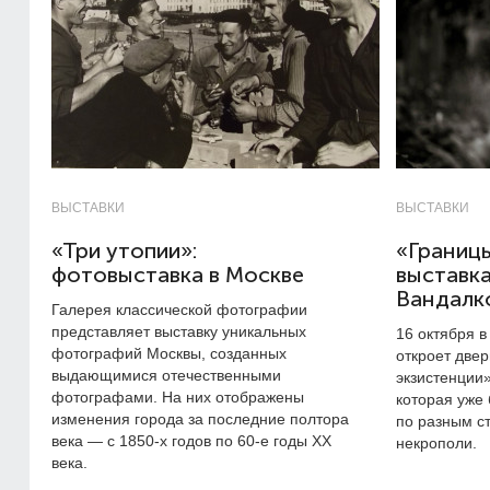
ВЫСТАВКИ
ВЫСТАВКИ
«Три утопии»:
«Границы
фотовыставка в Москве
выставк
Вандалк
Галерея классической фотографии
представляет выставку уникальных
16 октября 
фотографий Москвы, созданных
откроет две
выдающимися отечественными
экзистенции
фотографами. На них отображены
которая уже 
изменения города за последние полтора
по разным с
века — с
1850-х
годов по
60-е
годы ХХ
некрополи.
века.