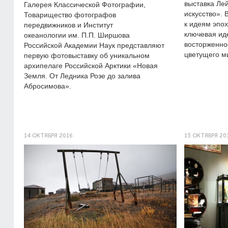
выставка Ле
Галерея Классической Фотографии,
искусство». 
Товарищество фотографов
к идеям эпо
передвижников и Институт
ключевая ид
океанологии им. П.П. Ширшова
восторженно
Российской Академии Наук представляют
цветущего м
первую фотовыставку об уникальном
архипелаге Российской Арктики «Новая
Земля. От Ледника Розе до залива
Абросимова».
14 ОКТЯБРЯ 2016
13 ОКТЯБРЯ 20