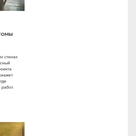
Ромы
их стенах
асный
роекта
окажет
где
 работ.