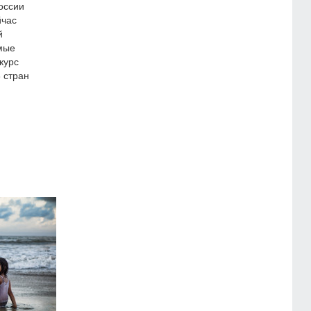
оссии
йчас
й
амые
курс
 стран