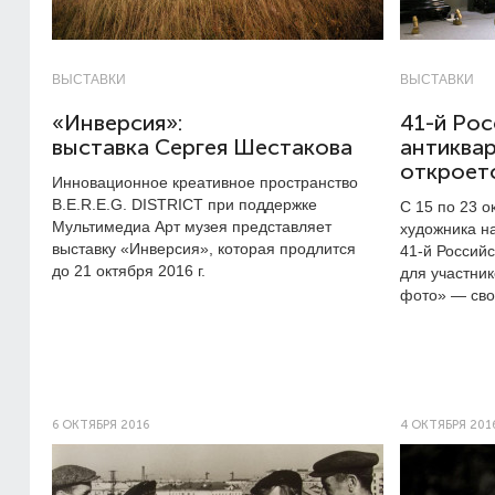
ВЫСТАВКИ
ВЫСТАВКИ
«Инверсия»:
41-й Рос
выставка Сергея Шестакова
антиква
откроет
Инновационное креативное пространство
B.E.R.E.G. DISTRICT при поддержке
С 15 по 23 
Мультимедиа Арт музея представляет
художника н
выставку «Инверсия», которая продлится
41-й
Российс
до 21 октября 2016 г.
для участник
фото» — сво
6 ОКТЯБРЯ 2016
4 ОКТЯБРЯ 201