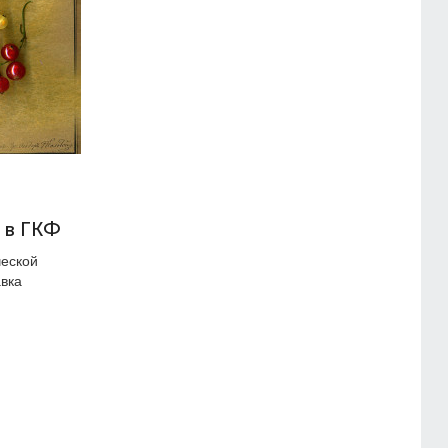
 в ГКФ
ческой
вка