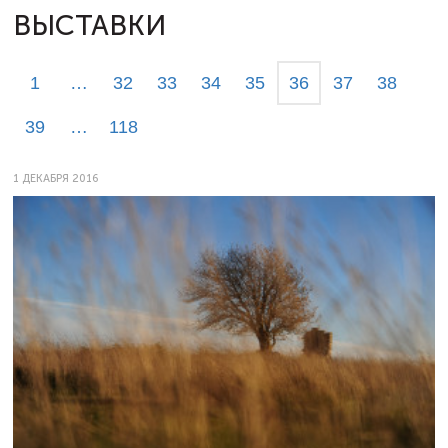
ВЫСТАВКИ
1
…
32
33
34
35
36
37
38
39
…
118
1 ДЕКАБРЯ 2016