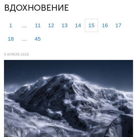
ВДОХНОВЕНИЕ
1
…
11
12
13
14
15
16
17
18
…
45
9 АПРЕЛЯ 2020