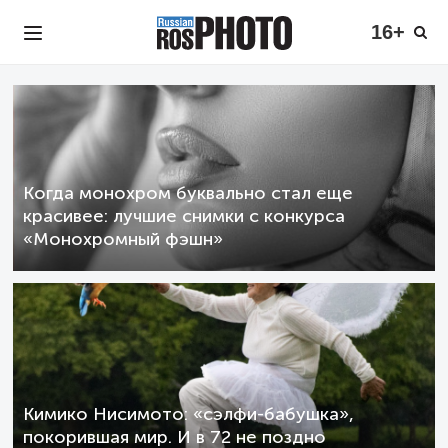
16+
Когда монохром буквально стал еще
красивее: лучшие снимки с конкурса
«Монохромный фэшн»
Кимико Нисимото: «сэлфи-бабушка»,
покорившая мир. И в 72 не поздно