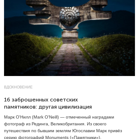
ВДОХНОВЕНИЕ
16 заброшенных советских
памятников: другая цивилизация
Марк О'Нилл (Mark O'Neill) — отмеченный наградами
фотограф из Рединга, Великобритания. Из своего
путешествия по бывшим землям Югославии Марк привёз
серию фотографий Monuments («Памятники»).