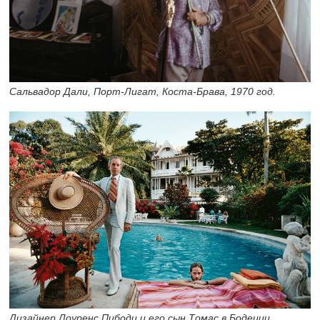
Сальвадор Дали, Порт-Лигат, Коста-Брава, 1970 год.
Дизайнер Лоуренс Пибоди и его сын Томас в Бодеции,