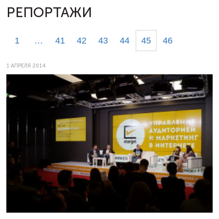
РЕПОРТАЖИ
1
…
41
42
43
44
45
46
1 АПРЕЛЯ 2014