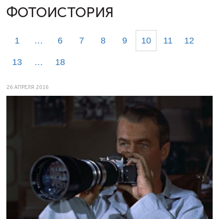
ФОТОИСТОРИЯ
1
…
6
7
8
9
10
11
12
13
…
18
26 АПРЕЛЯ 2016