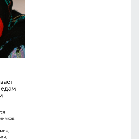
ывает
ледам
м
тся
нимков.
ами»,
иги,