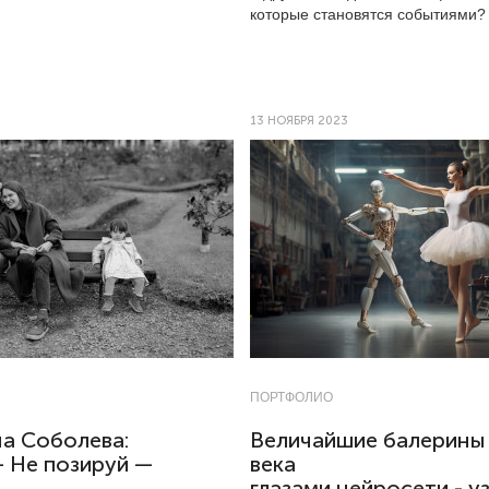
которые становятся событиями?
13 НОЯБРЯ 2023
ПОРТФОЛИО
а Соболева:
Величайшие балерины
 Не позируй —
века
глазами нейросети - у