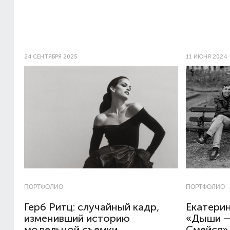
24 СЕНТЯБРЯ 2025
11 ИЮНЯ 2024
ПОРТФОЛИО
ПОРТФОЛИО
Герб Ритц: случайный кадр,
Екатерин
изменивший историю
«Дыши —
модельной съемки
Смейся»