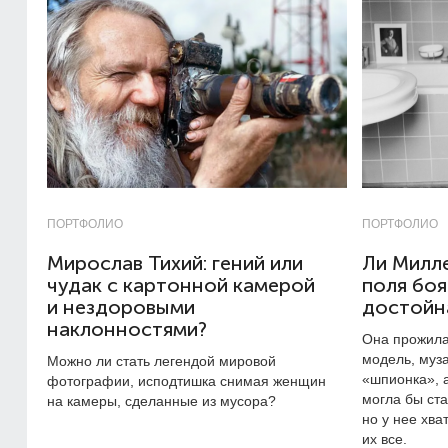
ПОРТФОЛИО
ПОРТФОЛИО
Мирослав Тихий: гений или
Ли Милле
чудак с картонной камерой
поля боя
и нездоровыми
достойн
наклонностями?
Она прожила
модель, муз
Можно ли стать легендой мировой
«шпионка», а
фотографии, исподтишка снимая женщин
могла бы ста
на камеры, сделанные из мусора?
но у нее хва
их все.