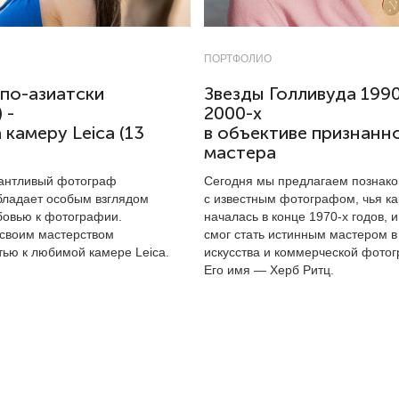
ПОРТФОЛИО
по-азиатски
Звезды Голливуда 1990
 -
2000-х
 камеру Leica (13
в объективе признанн
мастера
лантливый фотограф
Сегодня мы предлагаем познако
обладает особым взглядом
с известным фотографом, чья к
бовью к фотографии.
началась в конце
1970-х
годов, и
 своим мастерством
смог стать истинным мастером в
тью к любимой камере Leica.
искусства и коммерческой фото
Его имя — Херб Ритц.