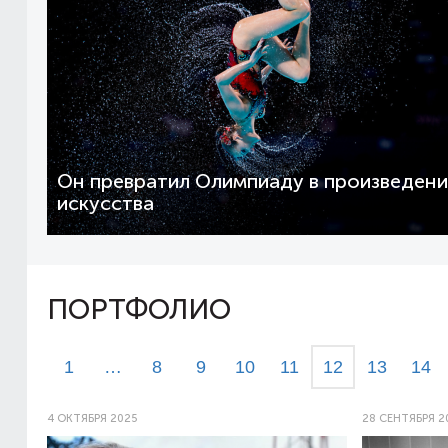
Он превратил Олимпиаду в произведен
искусства
ПОРТФОЛИО
1
…
8
9
10
11
12
13
14
4 ОКТЯБРЯ 2025
28 СЕНТЯБРЯ 2