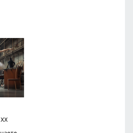
 XX
знаете