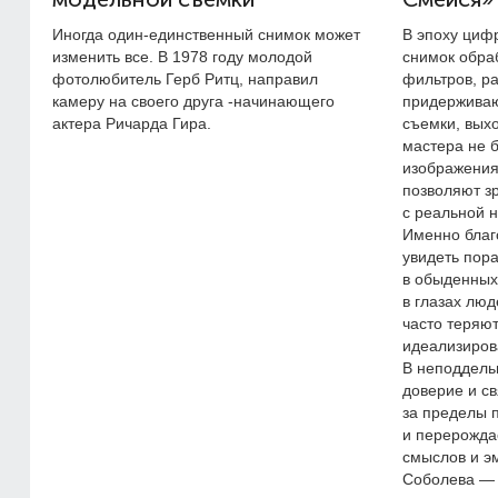
Иногда один-единственный снимок может
В эпоху циф
изменить все. В 1978 году молодой
снимок обра
фотолюбитель Герб Ритц, направил
фильтров, р
камеру на своего друга -начинающего
придерживаю
актера Ричарда Гира.
съемки, вых
мастера не б
изображения
позволяют з
с реальной 
Именно благ
увидеть пор
в обыденных
в глазах лю
часто теряют
идеализиров
В неподдель
доверие и с
за пределы 
и перерождае
смыслов и э
Соболева —