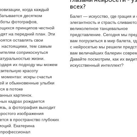
всех?
ровизации, когда каждый
батывается десятком
Балет — искусство, где грация и 
аботы фотографов,
элегантность и страсть сливаютс
щихся принципов честной
великолепное танцевальное
одят на передний план. Эти
представление. Сегодня мы пре
оятся оставлять свои
вам погрузиться в мир балета, г
 настоящими, тем самым
с нейросетью мы решили предст
рителям соприкоснуться
вам величайших балерин соврем
натуральностью жизни.
Давайте посмотрим, как их видит
одаря их подходу мы можем
искусственный интеллект?
азительную красоту
 моментах: искры счастья
дей и обыкновенные улыбки
ся в потоке
анных картинок.
ных кадрах рождается
вязь, а фотография выходит
простого изображения
тся в пространство глубоких
моций. Екатерина
 профессионал