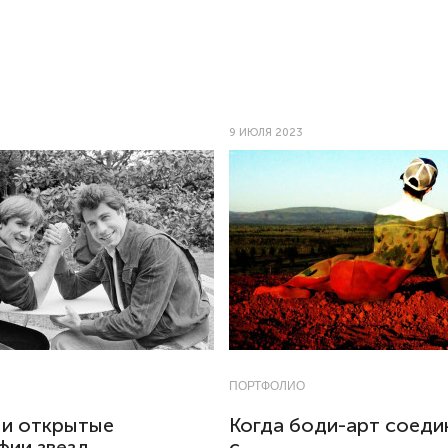
9 ИЮЛЯ 2023
ПОРТФОЛИО
 и открытые
Когда боди-арт соеди
фии звезд
с