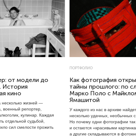
ПОРТФОЛИО
р: от модели до
Как фотография откр
. История
тайны прошлого: по с
ая кино
Марко Поло с Майкло
Ямашитой
 несколько жизней —
а, военный репортер,
У каждого из нас в архиве найде
лкоголик, кулинар. Каждая
несколько удачных, необычных с
ть отдельной судьбой,
Но почему одни фотографии так
тило сил смелости прожить
и остаются «красивыми картинк
а другие складываются в фотокн