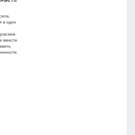
сила,
я в одно
длагаем
де вместе
авить
енности.