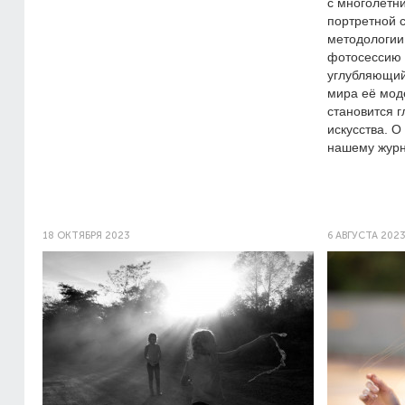
с многолетн
портретной 
методологии
фотосессию 
углубляющий
мира её моде
становится 
искусства. О
нашему журн
18 ОКТЯБРЯ 2023
6 АВГУСТА 202