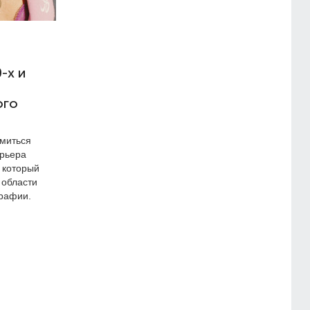
-х и
ого
миться
арьера
 который
 области
графии.