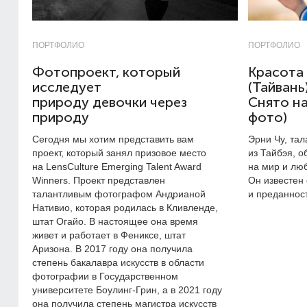
ПОРТФОЛИО
ПОРТФОЛИО
Фотопроект, который
Красота 
исследует
(Тайвань)
природу девочки через
Снято на
природу
фото)
Сегодня мы хотим представить вам
Эрни Чу, та
проект, который занял призовое место
из Тайбэя, 
на LensCulture Emerging Talent Award
на мир и лю
Winners. Проект представлен
Он известен
талантливым фотографом Андрианой
и преданнос
Нативио, которая родилась в Кливленде,
штат Огайо. В настоящее она время
живет и работает в Фениксе, штат
Аризона. В 2017 году она получила
степень бакалавра искусств в области
фотографии в Государственном
университете Боулинг-Грин, а в 2021 году
она получила степень магистра искусств