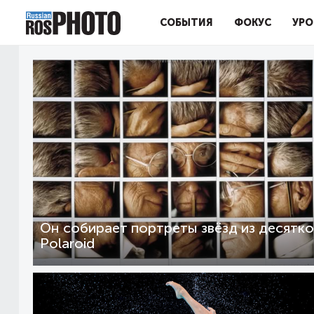
СОБЫТИЯ
ФОКУС
УРО
Он собирает портреты звёзд из десятко
Polaroid