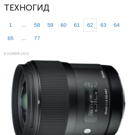
ТЕХНОГИД
1
…
58
59
60
61
62
63
64
65
…
77
8 НОЯБРЯ 2012