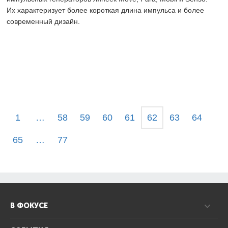
Их характеризует более короткая длина импульса и более
современный дизайн.
1
…
58
59
60
61
62
63
64
65
…
77
В ФОКУСЕ