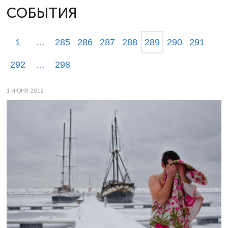
СОБЫТИЯ
1
…
285
286
287
288
289
290
291
292
…
298
1 ИЮНЯ 2012