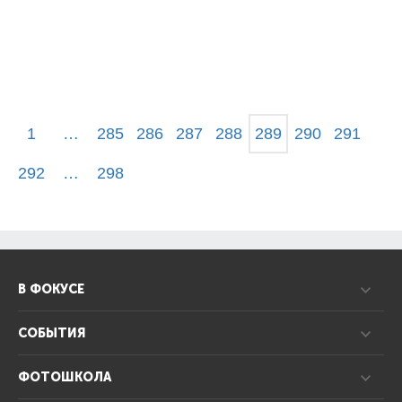
1
…
285
286
287
288
289
290
291
292
…
298
В ФОКУСЕ
СОБЫТИЯ
ФОТОШКОЛА