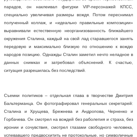
парадов, он наклеивал фигурки VIP-персонажей КПСС,
специально увеличивая размеры вождя. Потом переснимал
полученный коллаж, и «идеально правильные композиции»
выравнивали естественную неорганизованность ближайшего
окружения Сталина, каждый на свой лад старавшегося занять
передовую и максимально близкую по отношению к вождю
народов позицию. Однажды Сталин заметил нечто неладное в
данных снимках и затребовал объяснений. К счастью,
ситуация разрешилась без последствий.
Съемки политиков – отдельная глава в творчестве Дмитрия
Бальтерманца. Он фотографировал генеральных секретарей:
Сталина и Хрущева, Брежнева и Андропова, Черненко и
Горбачева. Он смотрел на вождей без раболепия и страха, без
иронии и сочувствия, смотрел глазами свободного человека,
успевавшего предвосхитить не протокольные, но символичные