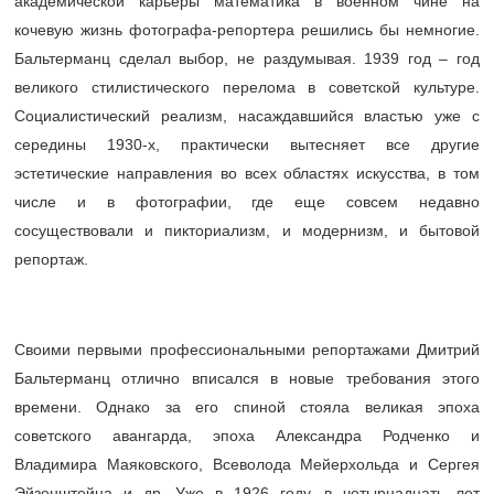
академической карьеры математика в военном чине на
кочевую жизнь фотографа-репортера решились бы немногие.
Бальтерманц сделал выбор, не раздумывая. 1939 год – год
великого стилистического перелома в советской культуре.
Социалистический реализм, насаждавшийся властью уже с
середины 1930-х, практически вытесняет все другие
эстетические направления во всех областях искусства, в том
числе и в фотографии, где еще совсем недавно
сосуществовали и пикториализм, и модернизм, и бытовой
репортаж.
Своими первыми профессиональными репортажами Дмитрий
Бальтерманц отлично вписался в новые требования этого
времени. Однако за его спиной стояла великая эпоха
советского авангарда, эпоха Александра Родченко и
Владимира Маяковского, Всеволода Мейерхольда и Сергея
Эйзенштейна и др. Уже в 1926 году, в четырнадцать лет