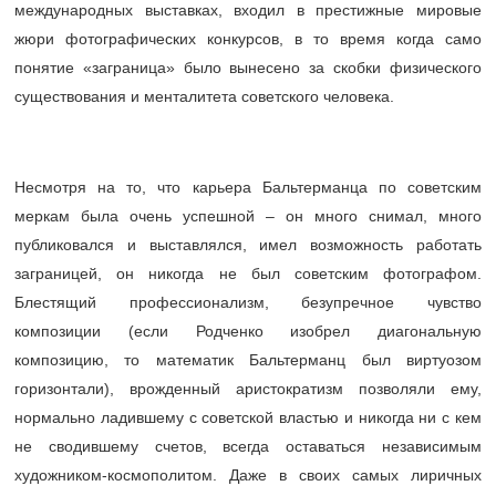
международных выставках, входил в престижные мировые
жюри фотографических конкурсов, в то время когда само
понятие «заграница» было вынесено за скобки физического
существования и менталитета советского человека.
Несмотря на то, что карьера Бальтерманца по советским
меркам была очень успешной – он много снимал, много
публиковался и выставлялся, имел возможность работать
заграницей, он никогда не был советским фотографом.
Блестящий профессионализм, безупречное чувство
композиции (если Родченко изобрел диагональную
композицию, то математик Бальтерманц был виртуозом
горизонтали), врожденный аристократизм позволяли ему,
нормально ладившему с советской властью и никогда ни с кем
не сводившему счетов, всегда оставаться независимым
художником-космополитом. Даже в своих самых лиричных