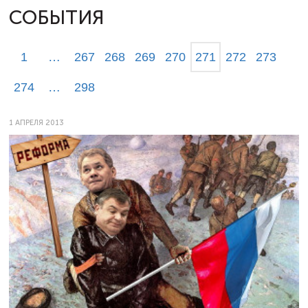
СОБЫТИЯ
1
…
267
268
269
270
271
272
273
274
…
298
1 АПРЕЛЯ 2013