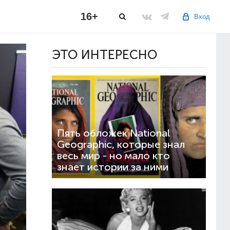
16+
Вход
ЭТО ИНТЕРЕСНО
Пять обложек National
Geographic, которые знал
весь мир - но мало кто
знает истории за ними