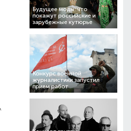
Будущее моды: что
покажут российские и
зарубежные кутюрье
Конкурс военной
журналистики запустил
прием работ
.