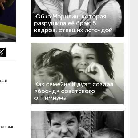
Юбка Мэрилин, которая
разрушила её брак: 5
кадров, ставших легендой
та и
Как семейный дуэт создал
«бренд» советского
оптимизма
дневные