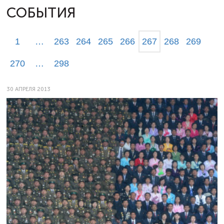
СОБЫТИЯ
1
…
263
264
265
266
267
268
269
270
…
298
30 АПРЕЛЯ 2013