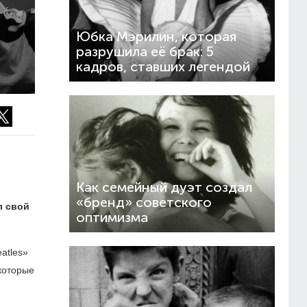
Юбка Мэрилин, которая
разрушила её брак: 5
кадров, ставших легендой
Как семейный дуэт создал
«бренд» советского
л свой
оптимизма
atles»
 которые