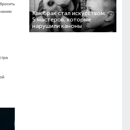
бросить
знанию
Как брак стал искусством:
5 мастеров, которые
нарушили каноны
стра
гой