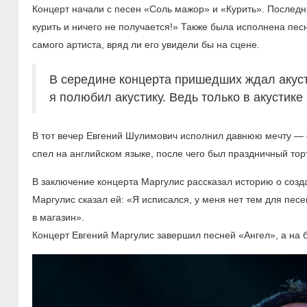
Концерт начали с песен «Соль мажор» и «Курить». Послед
курить и ничего не получается!» Также была исполнена пес
самого артиста, вряд ли его увидели бы на сцене.
В середине концерта пришедших ждал акусти
я полюбил акустику. Ведь только в акустике
В тот вечер Евгений Шулимович исполнил давнюю мечту — 
спел на английском языке, после чего был праздничный торт
В заключение концерта Маргулис рассказал историю о созда
Маргулис сказал ей: «Я исписался, у меня нет тем для песен
в магазин».
Концерт Евгений Маргулис завершил песней «Ангел», а на 