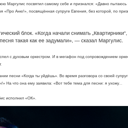
нюю Маргулис посвятил самому себе и признался: «Давно пытаюсь 
ня «Про Аню!», посвящённая супруге Евгения, без которой, по при
ческий блок. «Когда начали снимать „Квартирники“,
 песня такая как ее задумали», — сказал Маргулис.
спел с духовым оркестром. И в мегафон под сопровождением орке
.
нии песни «Когда ты уйдёшь». Во время разговора со своей супру
!» На что она ему заявила: «Вот тебе тема для песни: я ухожу...
бис исполнил «ОК».