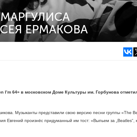
 МАРГУЛИСА
КСЕЯ ЕРМАКОВА
n I’m 64» в московском Доме Культуры им. Горбунова отмети
икова. Музыканты представили свою версию песни группы «The Be
ния Евгений произнёс придуманный им тост: «Выпьем за „Beatles“,