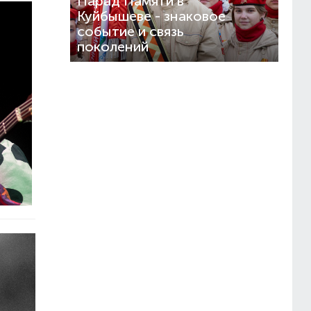
Парад Памяти в
Куйбышеве - знаковое
событие и связь
поколений