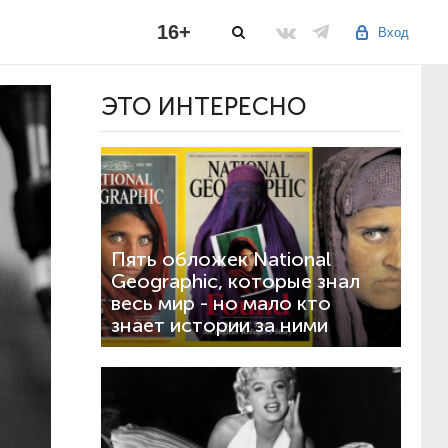
16+
Вход
ЭТО ИНТЕРЕСНО
Пять обложек National
Geographic, которые знал
весь мир - но мало кто
знает истории за ними