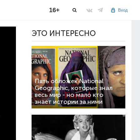
16+
Вход
ЭТО ИНТЕРЕСНО
Пять обложек National
Geographic, которые знал
весь мир - но мало кто
знает истории за ними