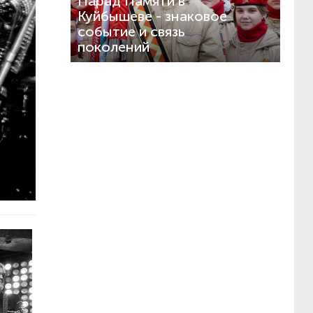
Парад Памяти в
Куйбышеве - знаковое
событие и связь
поколений