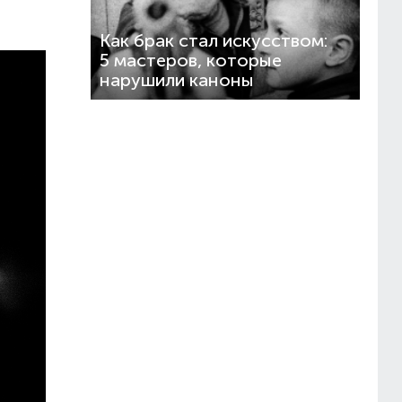
Как брак стал искусством:
5 мастеров, которые
нарушили каноны