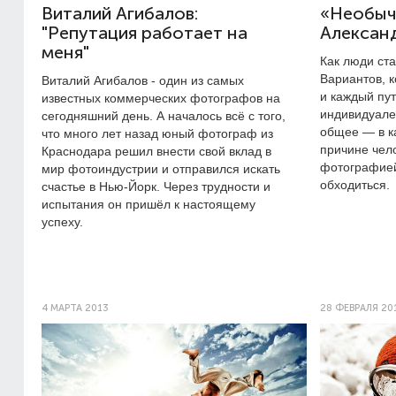
Виталий Агибалов:
«Необыч
"Репутация работает на
Алексан
меня"
Как люди ст
Вариантов, 
Виталий Агибалов - один из самых
и каждый пут
известных коммерческих фотографов на
индивидуален
сегодняшний день. А началось всё с того,
общее — в ка
что много лет назад юный фотограф из
причине чел
Краснодара решил внести свой вклад в
фотографией
мир фотоиндустрии и отправился искать
обходиться.
счастье в Нью-Йорк. Через трудности и
испытания он пришёл к настоящему
успеху.
4 МАРТА 2013
28 ФЕВРАЛЯ 20