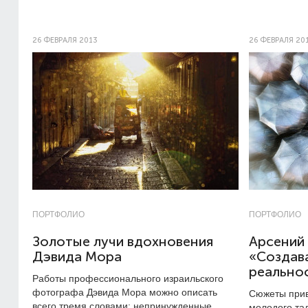
26 ФЕВРАЛЯ 2013
26 ФЕВРАЛЯ 20
ПОРТФОЛИО
ПОРТФОЛИО
Золотые лучи вдохновения
Арсений
Дэвида Мора
«Создава
реально
Работы профессионального израильского
фотографа Дэвида Мора можно описать
Сюжеты прив
всего тремя словами: непринужденные,
молодого та