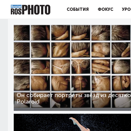
СОБЫТИЯ
ФОКУС
УРО
Он собирает портреты звёзд из десятко
Polaroid