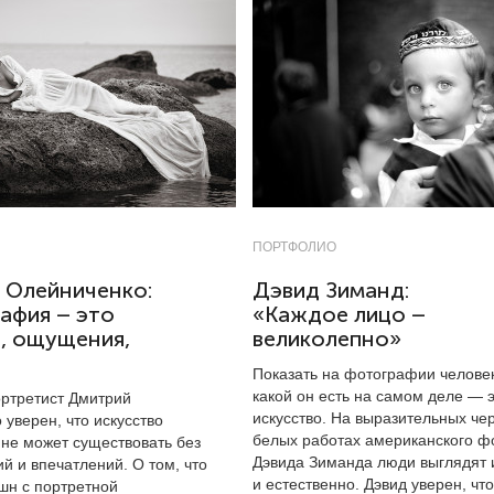
ПОРТФОЛИО
 Олейниченко:
Дэвид Зиманд:
афия – это
«Каждое лицо –
, ощущения,
великолепно»
Показать на фотографии человек
какой он есть на самом деле — 
ртретист Дмитрий
искусство. На выразительных че
уверен, что искусство
белых работах американского ф
не может существовать без
Дэвида Зиманда люди выглядят 
ий и впечатлений. О том, что
и естественно. Дэвид уверен, что
шн с портретной