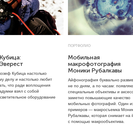
ПОРТФОЛИО
Кубица:
Мобильная
 Эверест
макрофотография
Моники Рубалкавы
озеф Кубица настолько
му делу и настолько любит
Айфонография буквально разви
ать, что ради воплощения
не по дням, а по часам: появля
адумки взял с собой
специальные объективы и аксес
осветительное оборудование
заметно повышающие качество
мобильных фотографий. Один из
примеров — макросъемка Мони
Рубалкавы, которая снимает на 
с помощью макрообъектива.