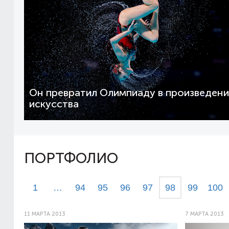
Он превратил Олимпиаду в произведен
искусства
ПОРТФОЛИО
1
…
94
95
96
97
98
99
100
11 МАРТА 2013
7 МАРТА 2013