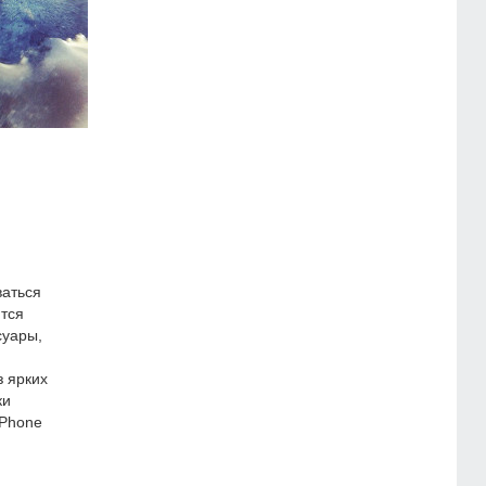
ваться
ются
суары,
 ярких
ки
iPhone