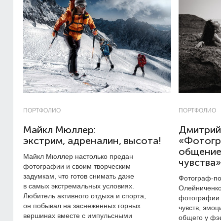
ПОРТФОЛИО
ПОРТФОЛИО
Майкл Мюллер:
Дмитрий
экстрим, адреналин, высота!
«Фотогр
общение
Майкл Мюллер настолько предан
чувства»
фотографии и своим творческим
задумкам, что готов снимать даже
Фотограф-по
в самых экстремальных условиях.
Олейниченко 
Любитель активного отдыха и спорта,
фотографии 
он побывал на заснеженных горных
чувств, эмоц
вершинах вместе с импульсными
общего у фэ