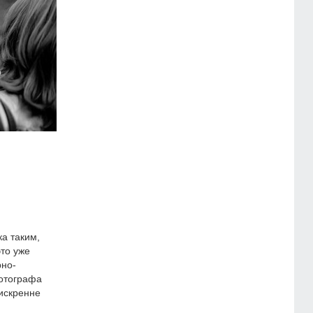
а таким,
это уже
рно-
отографа
искренне