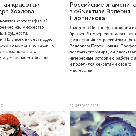
ная красота»
Российские знаменит
дра Хохлова
в объективе Валерия
Плотникова
ановятся фотографами?
конечно же, множество
1 марта в Центре фотографии и
ь, в сущности,
братьев Люмьер состоялась вст
. Но у всех них есть одно
с известнейшим российским фо
кой-то момент по какой-то
Валерием Плотниковым. Профе
овек «заболевает»
портретного жанра, он рассказал
 и уже не может без нее
интересные истории о работе с 
и поделился секретами своего
мастерства.
13
27 ФЕВРАЛЯ 2013