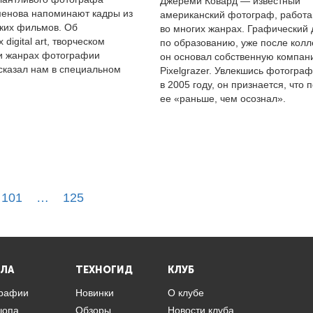
Джереми Ковард — известный
енова напоминают кадры из
американский фотограф, работ
ких фильмов. Об
во многих жанрах. Графический
digital art, творческом
по образованию, уже после кол
и жанрах фотографии
он основал собственную компан
сказал нам в специальном
Pixelgrazer. Увлекшись фотогра
в 2005 году, он признается, что
ее «раньше, чем осознал».
101
…
125
ЛА
ТЕХНОГИД
КЛУБ
графии
Новинки
О клубе
шопа
Обзоры
Новости клуба