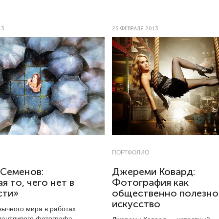
13
25 ФЕВРАЛЯ 2013
ПОРТФОЛИО
 Семенов:
Джереми Ковард:
я то, чего нет в
Фотография как
сти»
общественно полезно
искусство
ычного мира в работах
лантливого фотографа