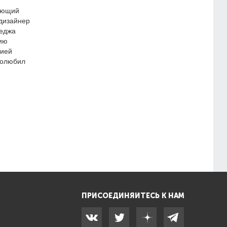
ающий
 дизайнер
леджа
ию
фией
 полюбил
ПРИСОЕДИНЯЙТЕСЬ К НАМ