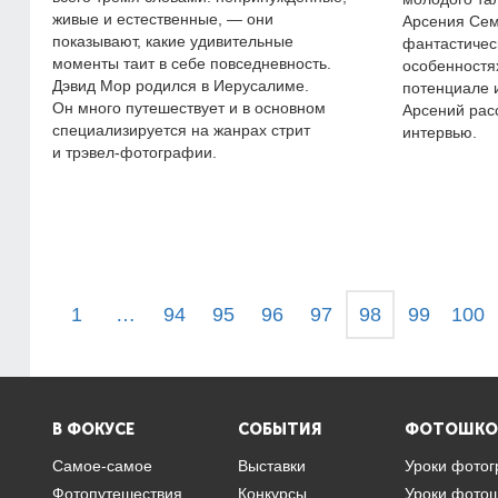
живые и естественные, — они
Арсения Сем
показывают, какие удивительные
фантастичес
моменты таит в себе повседневность.
особенностях 
Дэвид Мор родился в Иерусалиме.
потенциале 
Он много путешествует и в основном
Арсений рас
специализируется на жанрах стрит
интервью.
и трэвел-фотографии.
1
…
94
95
96
97
98
99
100
В ФОКУСЕ
СОБЫТИЯ
ФОТОШКО
Самое-самое
Выставки
Уроки фото
Фотопутешествия
Конкурсы
Уроки фото