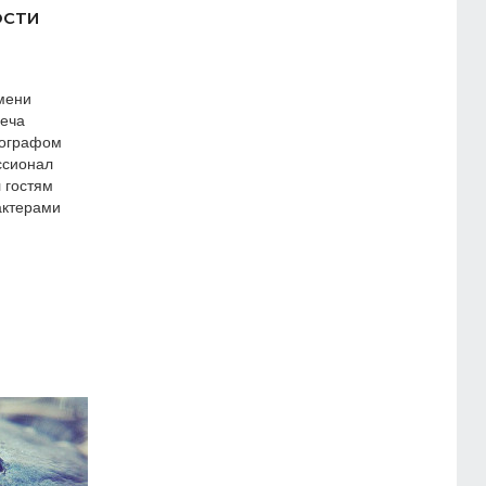
ости
мени
реча
тографом
ссионал
 гостям
актерами