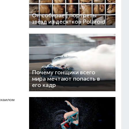
Он собирает портреты
звёзд из десятков Polaroid
Почему гонщики всего
мира мечтают попасть в
его кадр
ихаилом