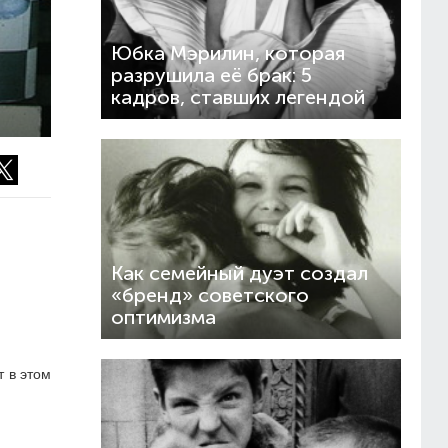
Юбка Мэрилин, которая
разрушила её брак: 5
кадров, ставших легендой
Как семейный дуэт создал
«бренд» советского
оптимизма
т в этом