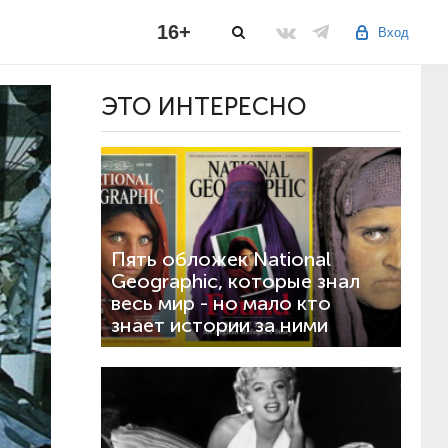
16+
Вход
ЭТО ИНТЕРЕСНО
Пять обложек National
Geographic, которые знал
весь мир - но мало кто
знает истории за ними