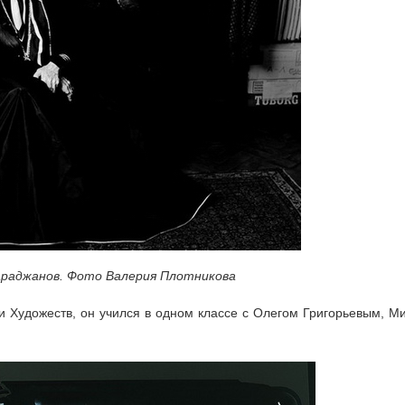
араджанов. Фото Валерия Плотникова
 Художеств, он учился в одном классе с Олегом Григорьевым, М