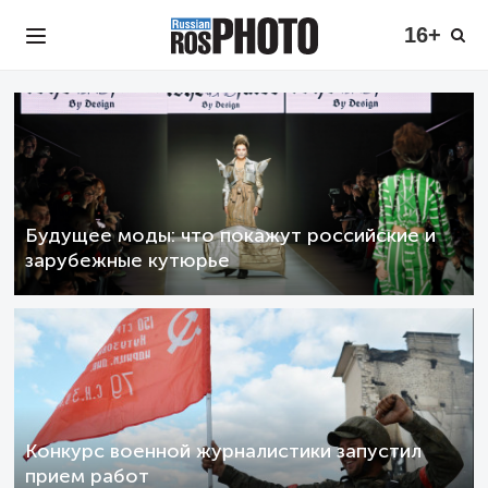
16+
Будущее моды: что покажут российские и
зарубежные кутюрье
Конкурс военной журналистики запустил
прием работ