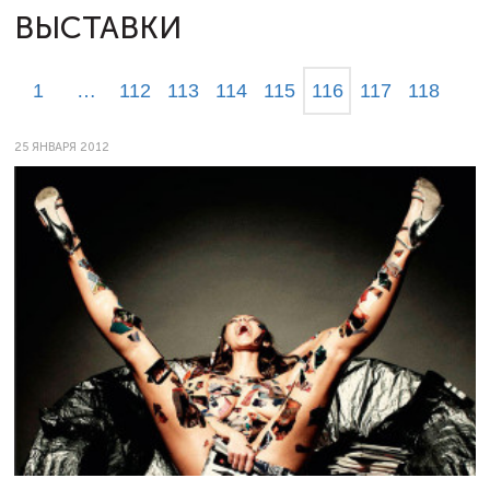
ВЫСТАВКИ
1
…
112
113
114
115
116
117
118
25 ЯНВАРЯ 2012