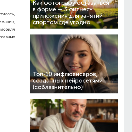
Как фотографу оставаться
в форме — 3 фитнес-
стилось,
приложения для занятий
спортом где угодно
имание,
томобиля
главных
Топ-10 инфлюенсеров,
созданных нейросетями
(соблазнительно)