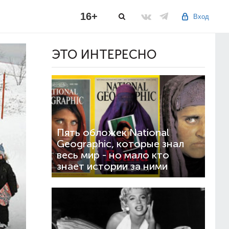
16+
Вход
ЭТО ИНТЕРЕСНО
Пять обложек National
Geographic, которые знал
весь мир - но мало кто
знает истории за ними