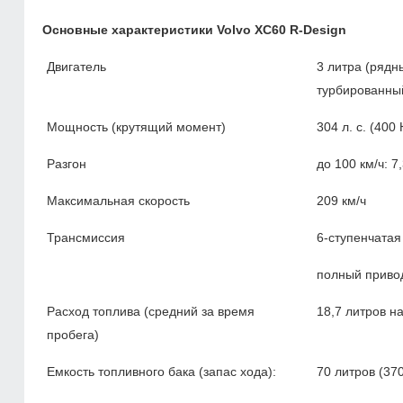
Основные характеристики Volvo XC60 R-Design
Двигатель
3 литра (ряд
турбированны
Мощность (крутящий момент)
304 л. с. (400
Разгон
до 100 км/ч: 7,
Максимальная скорость
209 км/ч
Трансмиссия
6-ступенчатая
полный приво
Расход топлива (средний за время
18,7 литров н
пробега)
Емкость топливного бака (запас хода):
70 литров
(37