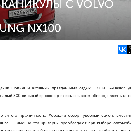
КАНИКУЛЫ С VOLVO
UNG NX100
дний шопинг и активный праздничный отдых... XC60 R-Design у
ко-алый
300-сильный
кроссовер в эксклюзивном обвесе, назвать ав
яется его практичность. Хороший обзор, удобный салон, вмести
плива — именно эти критерии преобладают при выборе автомоби
ент кроссоверов все больше расширяется за счет драйвер-каров, 