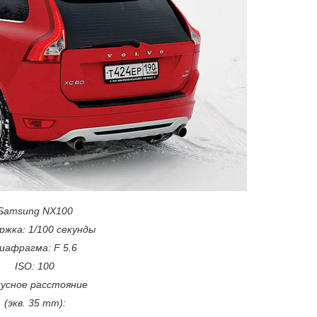
Samsung NX100
ржка: 1/100 секунды
иафрагма: F 5.6
ISО: 100
усное расстояние
(экв. 35 mm):