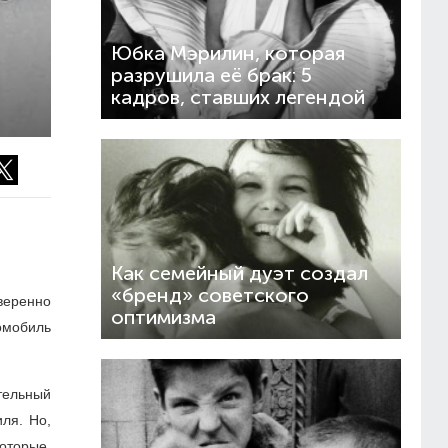
Юбка Мэрилин, которая
разрушила её брак: 5
кадров, ставших легендой
Как семейный дуэт создал
«бренд» советского
веренно
оптимизма
томобиль
тельный
ля. Но,
которые,