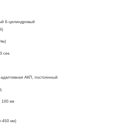
ный
6-цилиндровый
й)
 Нм)
3 сек.
адаптивная АКП, постоянный
д
а 100 км
0-450 км)