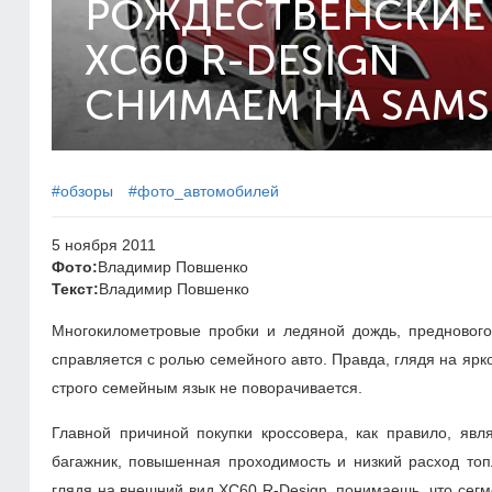
РОЖДЕСТВЕНСКИЕ 
XC60 R-DESIGN
СНИМАЕМ НА SAMS
#обзоры
#фото_автомобилей
5 ноября 2011
Фото:
Владимир Повшенко
Текст:
Владимир Повшенко
Многокилометровые пробки и ледяной дождь, преднового
справляется с ролью семейного авто. Правда, глядя на яр
строго семейным язык не поворачивается.
Главной причиной покупки кроссовера, как правило, явл
багажник, повышенная проходимость и низкий расход то
глядя на внешний вид XC60 R-Design, понимаешь, что сегм