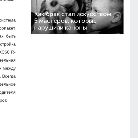
Как брак стал искусством:
5 мастеров, которые
система
нарушили каноны
ропакет.
ак быть
стройка
 XC60 R-
зельная
о между
 Всегда
дельное
водителя
рот.