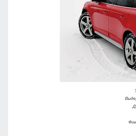
Выде
Д
Фок