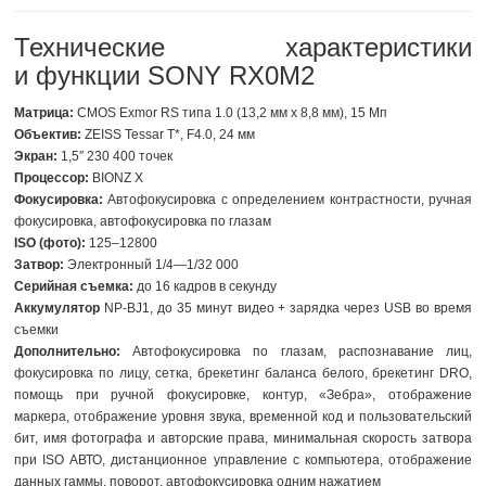
Технические характеристики
и функции SONY RX0M2
Матрица:
CMOS Exmor RS типа 1.0 (13,2 мм x 8,8 мм), 15 Мп
Объектив:
ZEISS Tessar T*, F4.0, 24 мм
Экран:
1,5″ 230 400 точек
Процессор:
BIONZ X
Фокусировка:
Автофокусировка с определением контрастности, ручная
фокусировка, автофокусировка по глазам
ISO (фото):
125–12800
Затвор:
Электронный 1/4—1/32 000
Серийная съемка:
до 16 кадров в секунду
Аккумулятор
NP-BJ1, до 35 минут видео + зарядка через USB во время
съемки
Дополнительно:
Автофокусировка по глазам, распознавание лиц,
фокусировка по лицу, сетка, брекетинг баланса белого, брекетинг DRO,
помощь при ручной фокусировке, контур, «Зебра», отображение
маркера, отображение уровня звука, временной код и пользовательский
бит, имя фотографа и авторские права, минимальная скорость затвора
при ISO АВТО, дистанционное управление с компьютера, отображение
данных гаммы, поворот, автофокусировка одним нажатием