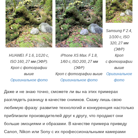
Samsung F 2.4,
1/100 с, ISO
320, 27 мм
(ЭФР)
HUAWEI. F 1.6, 1/120 с,
iPhone XS Max. F 1.8,
Кроп
ISO 160, 27 мм (ЭФР).
1/60 с, ISO 200, 27 мм
с фотографии
Кроп с фотографии
(ЭФР)
выше
выше
Кроп с фотографии выше
Оригинальное
Оригинальное фото
Оригинальное фото
фото
Даже и не знаю точно, сможете ли вы на этих примерах
разглядеть разницу в качестве снимков. Скажу лишь свою
любимую фразу: развитие технологий и конкуренция настолько
приблизили производителей друг к другу, что продают они
больше эмоциями и образами. В качестве примера приведу
Canon, Nikon или Sony с их профессиональными камерами