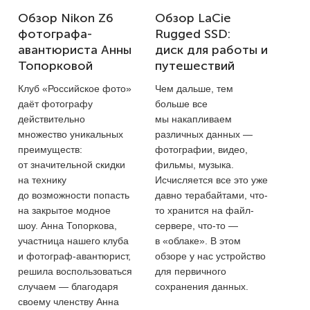
Обзор Nikon Z6
Обзор LaCie
фотографа-
Rugged SSD:
авантюриста Анны
диск для работы и
Топорковой
путешествий
Клуб «Российское фото»
Чем дальше, тем
даёт фотографу
больше все
действительно
мы накапливаем
множество уникальных
различных данных —
преимуществ:
фотографии, видео,
от значительной скидки
фильмы, музыка.
на технику
Исчисляется все это уже
до возможности попасть
давно терабайтами, что-
на закрытое модное
то хранится на файл-
шоу. Анна Топоркова,
сервере, что-то —
участница нашего клуба
в «облаке». В этом
и фотограф-авантюрист,
обзоре у нас устройство
решила воспользоваться
для первичного
случаем — благодаря
сохранения данных.
своему членству Анна