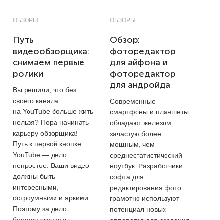
ОБЗОРЫ
ОБЗОРЫ
Путь
Обзор:
видеообзорщика:
фоторедактор
снимаем первые
для айфона и
ролики
фоторедактор
для андройда
Вы решили, что без
своего канала
Современные
на YouTube больше жить
смартфоны и планшеты
нельзя? Пора начинать
обладают железом
карьеру обзорщика!
зачастую более
Путь к первой кнопке
мощным, чем
YouTube — дело
среднестатистический
непростое. Ваши видео
ноутбук. Разработчики
должны быть
софта для
интересными,
редактирования фото
остроумными и яркими.
грамотно используют
Поэтому за дело
потенциал новых
берутся эксперты