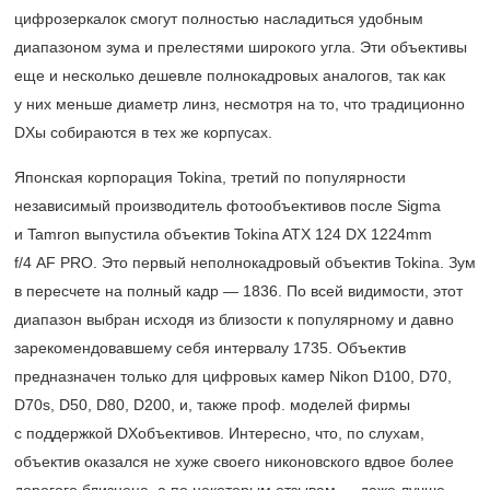
цифрозеркалок смогут полностью насладиться удобным
диапазоном зума и прелестями широкого угла. Эти объективы
еще и несколько дешевле полнокадровых аналогов, так как
у них меньше диаметр линз, несмотря на то, что традиционно
DXы собираются в тех же корпусах.
Японская корпорация Tokina, третий по популярности
независимый производитель фотообъективов после Sigma
и Tamron выпустила объектив Tokina ATX 124 DX 1224mm
f/4 AF PRO. Это первый неполнокадровый объектив Tokina. Зум
в пересчете на полный кадр — 1836. По всей видимости, этот
диапазон выбран исходя из близости к популярному и давно
зарекомендовавшему себя интервалу 1735. Объектив
предназначен только для цифровых камер Nikon D100, D70,
D70s, D50, D80, D200, и, также проф. моделей фирмы
с поддержкой DXобъективов. Интересно, что, по слухам,
объектив оказался не хуже своего никоновского вдвое более