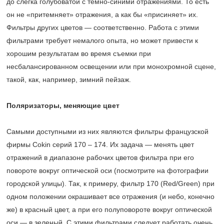
до слегка голубоватой с темно-синими отражениями. То есть
он не «притемняет» отражения, а как бы «присиняет» их.
Фильтры других цветов — соответственно. Работа с этими
фильтрами требует немалого опыта, но может привести к
хорошим результатам во время съемки при
несбалансированном освещении или при монохромной сцене,
такой, как, например, зимний пейзаж.
Поляризаторы, меняющие цвет
Самыми доступными из них являются фильтры французской
фирмы Cokin серий 170 – 174. Их задача — менять цвет
отражений в диапазоне рабочих цветов фильтра при его
повороте вокруг оптической оси (посмотрите на фотографии
городской улицы). Так, к примеру, фильтр 170 (Red/Green) при
одном положении окрашивает все отражения (и небо, конечно
же) в красный цвет, а при его полуповороте вокруг оптической
оси — в зеленый. С этими фильтрами следует работать очень