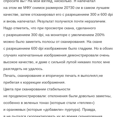
спросите вы? На мой взгляд, нисколько. Я напечатал
на этом же МФУ снимок размером 20?30 см в самом лучшем
качестве, затем отсканировал его с разрешением 300 и 600 dpi
и вновь напечатал. Результат получился почти неразличим.
Надо отметить, что при просмотре скана, сделанного
с разрешением 300 dpi, на мониторе с увеличением 200%
можно было заметить полосы от сканирования. На скане
с разрешением 600 dpi изображение было гладким. Но в обоих
случаях напечатанные изображения демонстрировали очень
высокое качество, и даже с сильной лупой никаких полос мне
разглядеть не удалось.
Печать, сканирование и вторичную печать я выполнял,не
прибегая к коррекции изображения.
Цвета при сканировании стабильности
не продемонстрировали: отклонения были довольно заметны,
особенно в зеленых тонах (которые стали «теплее»)
и оранжевых (которые «добавили» пурпура). Правда,
я не пытался скорректировать их во время сканирования.