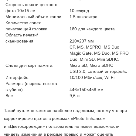
Скорость печати цветного
фото 10×15 см:
10 секунд
Минимальный объем капли:
1.5 пиколитра
Количество сопел
печатающей головки:
180 для каждого цвета
Область печати/
сканирования:
210×297 мм
CF, MS, MSPRO, MS Duo
Magic Gate, MS Duo, MS PRO
Duo, Mini SD, Mini SDHC,
Слоты для карт памяти:
Micro SD, Micro SDHC
USB 2.0, сетевой интерфейс
Интерфейс:
10/100 Мбит/сек, Wi-Fi
Размеры (ширина-высота-
глубина):
446×150×458 мм
Вес:
9,6 кг
Такой путь мне кажется наиболее надежным, потому что при
корректировке цветов в режимах «Photo Enhance»
и «Цветокоррекция» пользователь не имеет возможности
увидеть изменения в режиме превью и может оценить