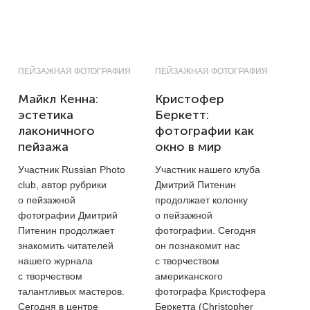
ПЕЙЗАЖНАЯ ФОТОГРАФИЯ
ПЕЙЗАЖНАЯ ФОТОГРАФИЯ
Майкл Кенна:
Кристофер
эстетика
Беркетт:
лаконичного
фотографии как
пейзажа
окно в мир
Участник Russian Photo
Участник нашего клуба
club, автор рубрики
Дмитрий Питенин
о пейзажной
продолжает колонку
фотографии Дмитрий
о пейзажной
Питенин продолжает
фотографии. Сегодня
знакомить читателей
он познакомит нас
нашего журнала
с творчеством
с творчеством
американского
талантливых мастеров.
фотографа Кристофера
Сегодня в центре
Беркетта (Christopher