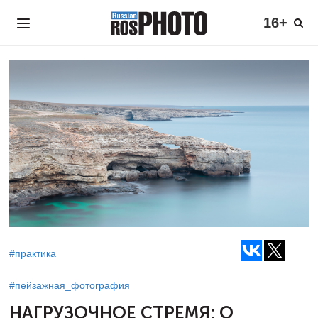
16+
#практика
#пейзажная_фотография
НАГРУЗОЧНОЕ СТРЕМЯ:
О