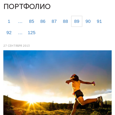
ПОРТФОЛИО
1
…
85
86
87
88
89
90
91
92
…
125
27 СЕНТЯБРЯ 2013