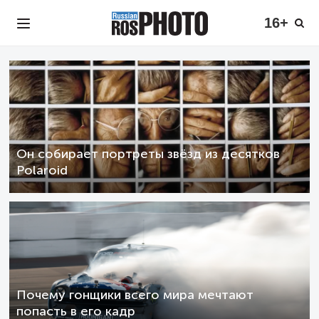
16+
Он собирает портреты звёзд из десятков
Polaroid
Почему гонщики всего мира мечтают
попасть в его кадр