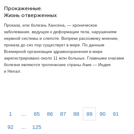
Прокаженные.
Жизнь отверженных
Проказа, или болезнь Хансена, — хроническое
заболевание, ведущее к деформации тела, нарушениям
нервной системы и слепоте. Вопреки расхожему мнению,
проказа до сих пор существует в мире. По данным
Всемирной организации здравоохранения в мире
зарегистрировано около 11 млн больных. Главными очагами
болезни являются тропические страны Азии — Индия
и Непал.
1
…
85
86
87
88
89
90
91
92
…
125