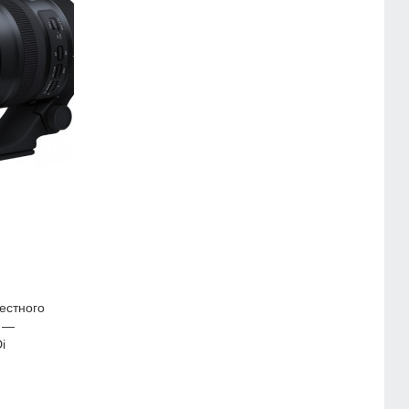
естного
а —
i