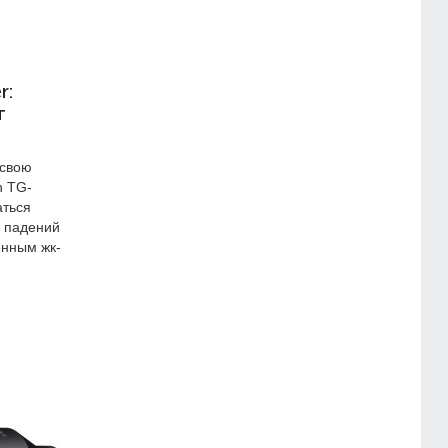
r:
т
 свою
h TG-
аться
я падений
енным жк-