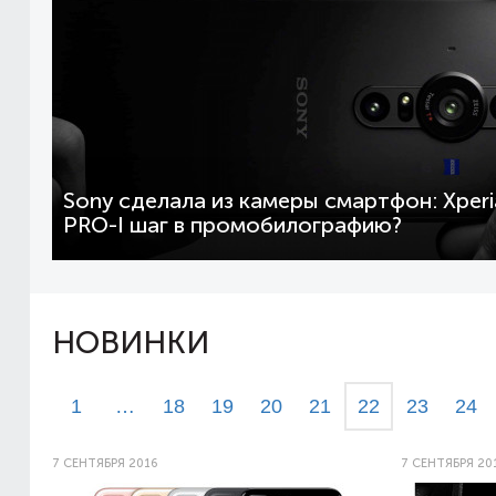
Sony сделала из камеры смартфон: Xperi
PRO-I шаг в промобилографию?
НОВИНКИ
1
…
18
19
20
21
22
23
24
7 СЕНТЯБРЯ 2016
7 СЕНТЯБРЯ 20