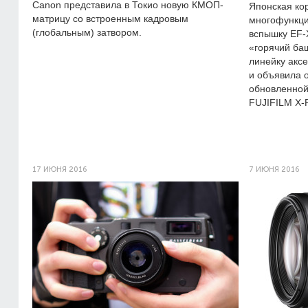
Сanon представила в Токио новую КМОП-
Японская ко
матрицу со встроенным кадровым
многофункц
(глобальным) затвором.
вспышку EF-
«горячий ба
линейку аксе
и объявила 
обновленной
FUJIFILM X-
17 ИЮНЯ 2016
7 ИЮНЯ 2016