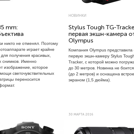
НОВИНКИ
85 mm:
Stylus Tough TG-Tracke
бъектива
первая экшн-камера о
Olympus
ки никто не отменял. Поэтому
фотоаппарате играет крайне
Компания Olympus представила
 для получения красивых,
первую экшн-камеру Stylus Toug
х снимков. Именно
Tracker, с которой можно погруж
т изображение, которое
до 30 метров. Новинка не боитс
омощи светочувствительных
(до 2 метров) и оснащена встро
атрицы переносится
экраном (1,5 дюйма).
формат.
30 МАРТА 2016