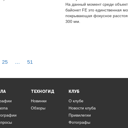
На данный момент среди объект
байонет FE это единственная мо
покрывающая фокусное расстоя
300 мм.
25
…
51
ЛА
ТЕХНОГИД
КЛУБ
графии
Новинки
О клубе
шопа
Обзоры
Новости клуба
тографии
Привилегии
опросы
Фотографы