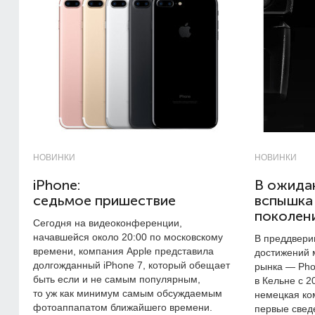
НОВИНКИ
НОВИНКИ
iPhone:
В ожида
седьмое пришествие
вспышка
поколен
Сегодня на видеоконференции,
начавшейся около 20:00 по московскому
В преддвери
времени, компания Apple представила
достижений 
долгожданный iPhone 7, который обещает
рынка — Pho
быть если и не самым популярным,
в Кельне с 2
то уж как минимум самым обсуждаемым
немецкая ко
фотоаппапатом ближайшего времени.
первые свед