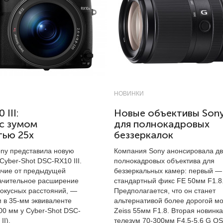
НОВИНКИ
 III:
Новые объективы Son
с зумом
для полнокадровых
тью 25х
беззеркалок
ny представила новую
Компания Sony анонсировала дв
yber-Shot DSC-RX10 III.
полнокадровых объектива для
ичие от предыдущей
беззеркальных камер: первый —
ачительное расширение
стандартный фикс FE 50мм F1.8
окусных расстояний, —
Предполагается, что он станет
м
в
35-мм
эквиваленте
альтернативой более дорогой м
00 мм
у Cyber-Shot DSC-
Zeiss 55мм F1.8. Вторая новинк
II).
телезум 70-300мм F4.5-5.6 G OS