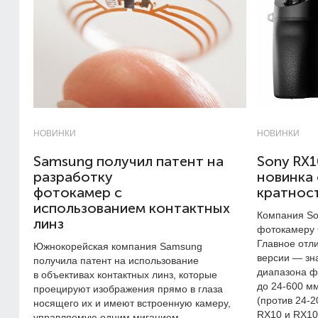
НОВИНКИ
НОВИНКИ
Samsung получил патент на
Sony RX10
разработку
новинка 
фотокамер с
кратнос
использованием контактных
Компания So
линз
фотокамеру C
Главное отл
Южнокорейская компания Samsung
версии — зн
получила патент на использование
диапазона ф
в объективах контактных линз, которые
до
24-600 м
проецируют изображения прямо в глаза
(против
24-2
носящего их и имеют встроенную камеру,
RX10 и RX10 
управляемую одним миганием.