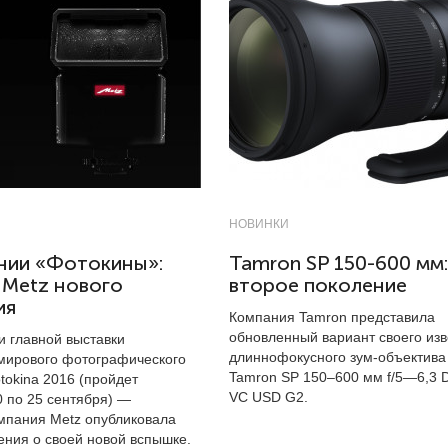
НОВИНКИ
нии «Фотокины»:
Tamron SP 150-600 мм:
 Metz нового
второе поколение
ия
Компания Tamron представила
обновленный вариант своего изв
и главной выставки
длиннофокусного зум-объектив
мирового фотографического
Tamron SP
150–600 мм
f/5—6,3 D
tokina 2016 (пройдет
VC USD G2.
0 по 25 сентября) —
мпания Metz опубликовала
ения о своей новой вспышке.