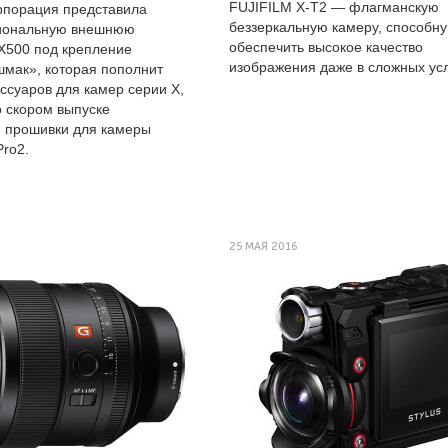
FUJIFILM X-T2 — флагманскую
рпорация представила
беззеркальную камеру, способн
иональную внешнюю
обеспечить высокое качество
X500 под крепление
изображения даже в сложных ус
шмак», которая пополнит
ссуаров для камер серии X,
о скором выпуске
 прошивки для камеры
Pro2.
25 МАЯ 2016