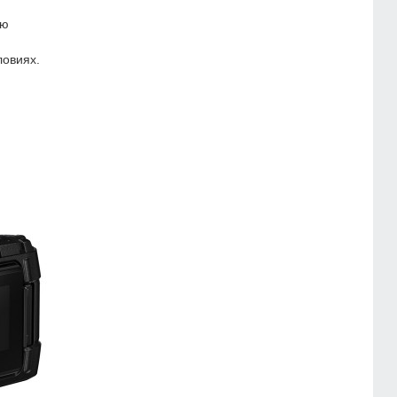
ую
ловиях.