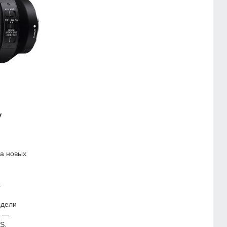
y
а новых
.
одели
а —
S.