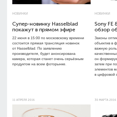
НОВИНКИ
НОВИНКИ
Супер-новинку ‎Hasselblad‬
Sony FE 
покажут в прямом эфире
обзор о
22 июня в 15:00 по московскому времени
Законы опти
состоится прямая трансляция новинок
объектив в 
от Hasselblad‬. По заявлению
важную роль
производителя, будет анонсирована
качественны
камера, которая станет очень серьёзным
он формируе
продуктом на всем фоторынке.
затем при п
элементов м
в цифровой 
11 АПРЕЛЯ 2016
30 МАРТА 2016