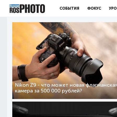
СОБЫТИЯ
ФОКУС
УРО
Nikon Z9 - что может новая флагманска
камера за 500 000 рублей?