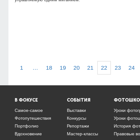
1
…
18
19
20
21
22
23
24
В ФОКУСЕ
СОБЫТИЯ
ФОТОШКО
Самое-самое
Выставки
Уроки фото
Фотопутешествия
Конкурсы
Уроки фото
Портфолио
Репортажи
История фо
Вдохновение
Мастер-классы
Правовые в