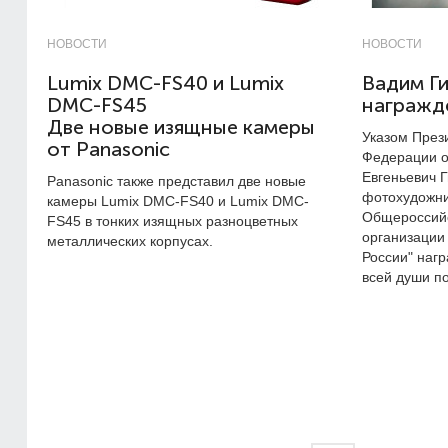
НОВОСТИ
НОВОСТИ
Lumix DMC-FS40 и Lumix
Вадим Г
DMC-FS45
награжд
Две новые изящные камеры
Указом През
от Panasonic
Федерации о
Евгеньевич 
Panasonic также представил две новые
фотохудожни
камеры Lumix DMC-FS40 и Lumix DMC-
Общероссий
FS45 в тонких изящных разноцветных
организации
металлических корпусах.
России" наг
всей души п