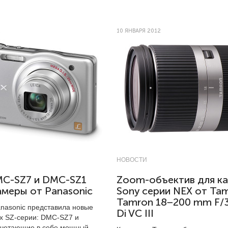
2
10 ЯНВАРЯ 2012
НОВОСТИ
MC-SZ7 и DMC-SZ1
Zoom-объектив для к
меры от Panasonic
Sony серии NEX от Ta
Tamron 18−200 mm F/3
nasonic представила новые
Di VC III
x SZ-серии: DMC-SZ7 и
очетающие в себе мощный