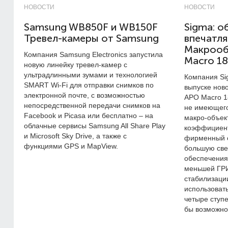
НОВОСТИ
НОВОСТИ
Samsung WB850F и WB150F
Sigma: о
Тревел-камеры от Samsung
впечатля
Макрооб
Компания Samsung Electronics запустила
Maсro 1
новую линейку тревел-камер с
ультрадлинными зумами и технологией
Компания Si
SMART Wi-Fi для отправки снимков по
выпуске нов
электронной почте, с возможностью
APO Macro 1
непосредственной передачи снимков на
не имеющего
Facebook и Picasa или бесплатно – на
макро-объек
облачные сервисы Samsung All Share Play
коэффициент
и Microsoft Sky Drive, а также с
фирменный о
функциями GPS и MapView.
большую све
обеспечения
меньшей ГРИ
стабилизации
использоват
четыре ступ
бы возможно