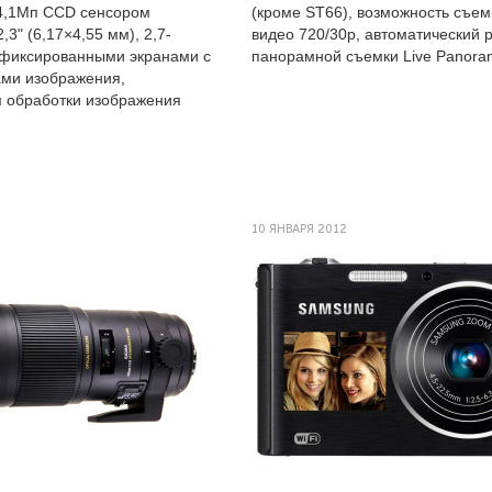
4,1Мп CCD сенсором
(кроме ST66), возможность съе
,3" (6,17×4,55 мм), 2,7-
видео 720/30p, автоматический 
фиксированными экранами с
панорамной съемки Live Panora
ами изображения,
 обработки изображения
10 ЯНВАРЯ 2012