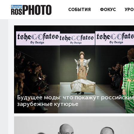
СОБЫТИЯ
ФОКУС
УРО
Будущее моды: что покажут российские
зарубежные кутюрье