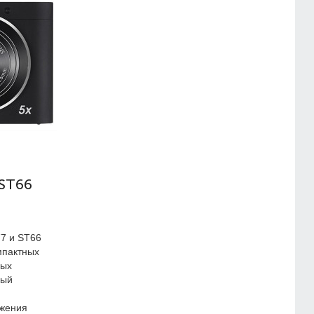
 ST66
7 и ST66
мпактных
ных
ный
ажения