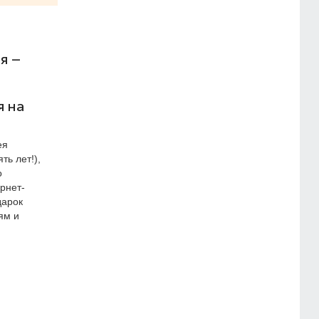
я –
я на
ея
ть лет!),
о
рнет-
дарок
ям и