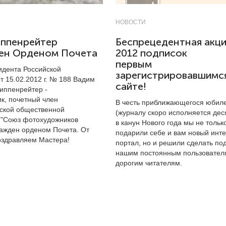
НОВОСТИ
иппенрейтер
Беспрецедентная акци
ен Орденом Почета
2012 подписок
первым
идента Российской
зарегистрировавшимс
т 15.02.2012 г. № 188 Вадим
сайте!
Гиппенрейтер -
к, почетный член
В честь приближающегося юбил
ской общественной
(журналу скоро исполняется деся
 "Союз фотохудожников
в канун Нового года мы не тольк
ражден орденом Почета. От
подарили себе и вам новый инте
оздравляем Мастера!
портал, но и решили сделать по
нашим постоянным пользовател
дорогим читателям.