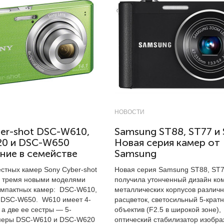
НОВОСТИ
er-shot DSC-W610,
Samsung ST88, ST77 и
0 и DSC-W650
Новая серия камер от
ние в семействе
Samsung
естных камер Sony Cyber-shot
Новая серия Samsung ST88, ST7
 тремя новыми моделями
получила утонченный дизайн ко
мпактных камер: DSC-W610,
металлических корпусов различ
 DSC-W650. W610 имеет 4-
расцветок, светосильный 5-крат
 а две ее сестры — 5-
объектив (F2.5 в широкой зоне),
амеры DSC-W610 и DSC-W620
оптический стабилизатор изобр