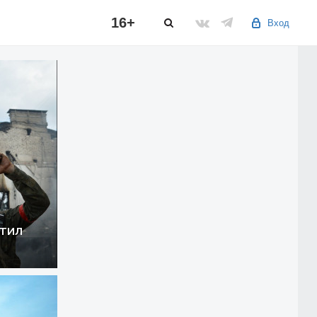
16+
Вход
тил