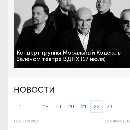
Концерт группы Моральный Кодекс в
Зеленом театре ВДНХ (17 июля)
НОВОСТИ
1
…
18
19
20
21
22
23
13 ЯНВАРЯ 2012
12 ЯНВАРЯ 201