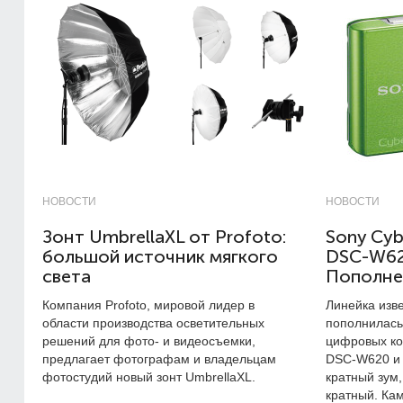
НОВОСТИ
НОВОСТИ
Зонт UmbrellaXL от Profoto:
Sony Cyb
большой источник мягкого
DSC-W62
света
Пополне
Компания Profoto, мировой лидер в
Линейка изв
области производства осветительных
пополнилась
решений для фото- и видеосъемки,
цифровых ко
предлагает фотографам и владельцам
DSC-W620 и
фотостудий новый зонт UmbrellaXL.
кратный зум,
кратный. К