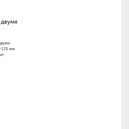
 двумя
двумя
−125 мм
ая
ь