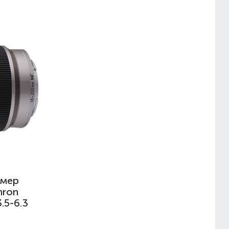
амер
mron
.5-6.3