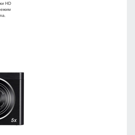
мки HD
режим
ma.