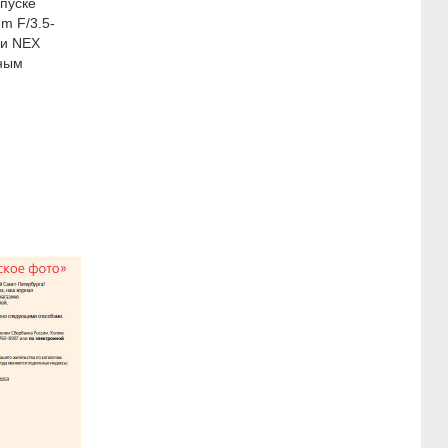
пуске
m F/3.5-
ии NEX
нным