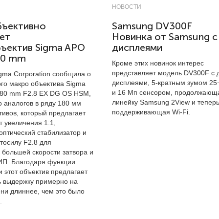
НОВОСТИ
бъективно
Samsung DV300F
ет
Новинка от Samsung с
ъектив Sigma APO
дисплеями
80 mm
Кроме этих новинок интерес
представляет модель DV300F с 
gma Corporation сообщила о
дисплеями, 5-кратным зумом 25
ого макро объектива Sigma
и 16 Мп сенсором, продолжающ
80 mm F2.8 EX DG OS HSM,
линейку Samsung 2View и тепер
 аналогов в ряду 180 мм
поддерживающая Wi-Fi.
тивов, который предлагает
 увеличения 1:1,
птический стабилизатор и
тосилу F2.8 для
 большей скорости затвора и
П. Благодаря функции
 этот объектив предлагает
ь выдержку примерно на
ени длиннее, чем это было
.