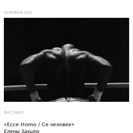
26 ФЕВРАЛЯ 2018
ВЫСТАВКИ
«Ecce Homo / Се человек»
Елены Захцер