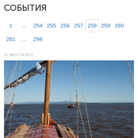
СОБЫТИЯ
1
…
254
255
256
257
258
259
260
261
…
298
27 АВГУСТА 2013