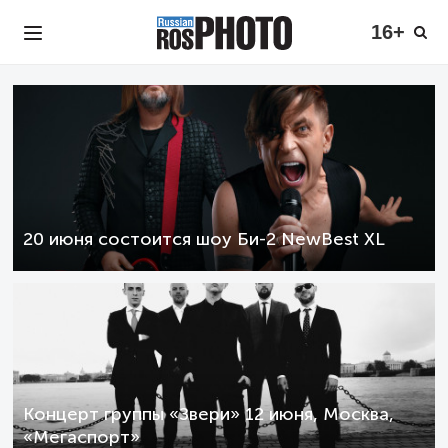
16+
20 июня состоится шоу Би-2 NewBest XL
Концерт группы «Звери» 12 июня, Москва,
«Мегаспорт»