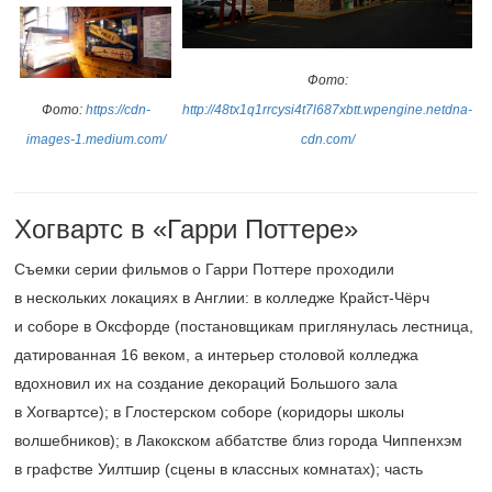
Фото:
http://48tx1q1rrcysi4t7l687xbtt.wpengine.netdna-
Фото:
https://cdn-
cdn.com/
images-1.medium.com/
Хогвартс в «Гарри Поттере»
Съемки серии фильмов о Гарри Поттере проходили
в нескольких локациях в Англии: в колледже Крайст-Чёрч
и соборе в Оксфорде (постановщикам приглянулась лестница,
датированная 16 веком, а интерьер столовой колледжа
вдохновил их на создание декораций Большого зала
в Хогвартсе); в Глостерском соборе (коридоры школы
волшебников); в Лакокском аббатстве близ города Чиппенхэм
в графстве Уилтшир (сцены в классных комнатах); часть