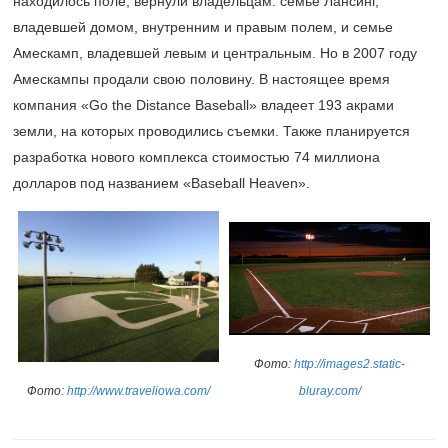
находилось поле, вернули владельцам: семье Лансинг,
владевшей домом, внутренним и правым полем, и семье
Амескамп, владевшей левым и центральным. Но в 2007 году
Амескампы продали свою половину. В настоящее время
компания «Go the Distance Baseball» владеет 193 акрами
земли, на которых проводились съемки. Также планируется
разработка нового комплекса стоимостью 74 миллиона
долларов под названием «Baseball Heaven».
Фото:
http://images2.static-
Фото:
http://www.traveliowa.com/
bluray.com/