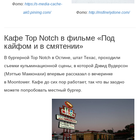
Фото:
https://s-media-cache-
ak0.pinimg.com/
Фото:
http://msfinelydone.com/
Кафе Top Notch в фильме «Под
кайфом и в смятении»
В бургерной Top Notch в Остине, штат Техас, проходили
съемки кульминационной сцены, в которой Дэвид Вудерсон
(Мэттью Макконахи) впервые рассказал о вечеринке
в Moontower. Кафе до сих пор работает, так что вы заодно
можете попробовать местный бургер.