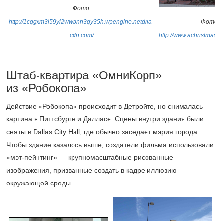
Фото:
http://1cqgxm3l59yi2wwbnn3qy35h.wpengine.netdna-
Фото:
cdn.com/
http://www.achristmass
Штаб-квартира «ОмниКорп»
из «Робокопа»
Действие «Робокопа» происходит в Детройте, но снималась
картина в Питтсбурге и Далласе. Сцены внутри здания были
сняты в Dallas City Hall, где обычно заседает мэрия города.
Чтобы здание казалось выше, создатели фильма использовали
«мэт-пейнтинг» — крупномасштабные рисованные
изображения, призванные создать в кадре иллюзию
окружающей среды.