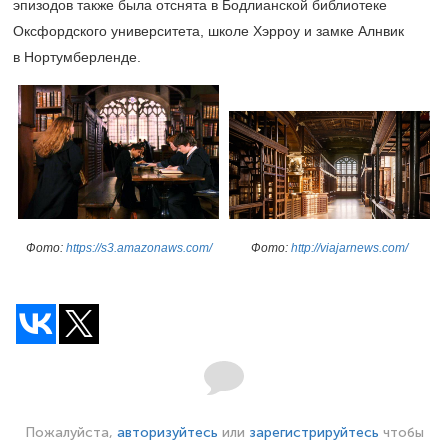
эпизодов также была отснята в Бодлианской библиотеке
Оксфордского университета, школе Хэрроу и замке Алнвик
в Нортумберленде.
Фото:
https://s3.amazonaws.com/
Фото:
http://viajarnews.com/
Пожалуйста,
авторизуйтесь
или
зарегистрируйтесь
чтобы