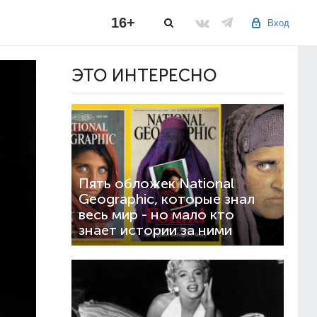
16+
Вход
ЭТО ИНТЕРЕСНО
Пять обложек National
Geographic, которые знал
весь мир - но мало кто
знает истории за ними