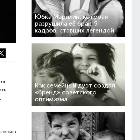
Юбка Мэрилин, которая
разрушила её брак: 5
кадров, ставших легендой
ото
Как семейный дуэт создал
ать
«бренд» советского
,
оптимизма
ллельно