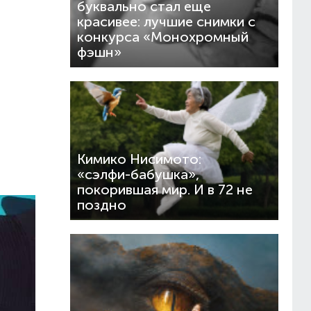
буквально стал еще
красивее: лучшие снимки с
конкурса «Монохромный
фэшн»
Кимико Нисимото:
«сэлфи-бабушка»,
покорившая мир. И в 72 не
поздно