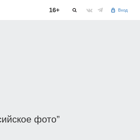
16+
Вход
сийское фото”