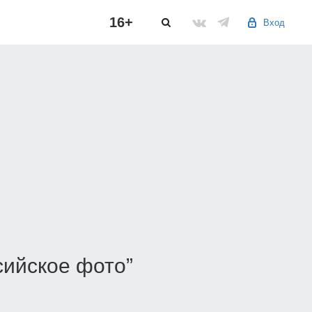
16+
Вход
сийское фото”