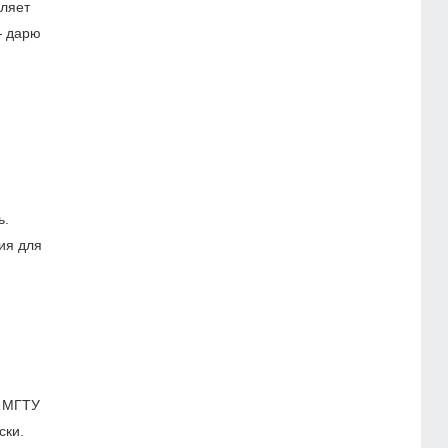
вляет
— дарю
ь.
ия для
в МГТУ
ски.