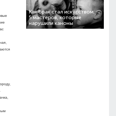
Как брак стал искусством:
ивые
5 мастеров, которые
ние
нарушили каноны
ас
ная,
чаются
ороду,
ь
ачка,
нным