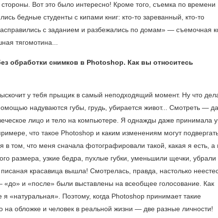
 стороны. Вот это было интересно! Кроме того, съемка по времени
ись бедные студенты с кипами книг: кто-то зареванный, кто-то
 «расправились с заданием и разбежались по домам» — съемочная 
ная тягомотина...
без обработки снимков в Photoshop. Как вы относитесь
выскочит у тебя прыщик в самый неподходящий мо­мент. Ну что дел
 помощью надуваются губы, грудь, убирается живот... Смотреть — да
веческое лицо и тело на компьютере. Я однажды даже принимала у
римере, что такое Photoshop и каким изменениям могут подвергат
в том, что меня сначала фотографировали такой, какая я есть, а
ого размера, узкие бедра, пухлые губки, уменьшили щечки, убрали
писаная красавица вышла! Смотрелась, правда, настолько неестес
 — «до» и «после» были выставлены на всеобщее голосование. Как
 я «натуральная». Поэтому, когда Photoshop принимает такие
 на обложке и человек в реальной жизни — две разные личности!