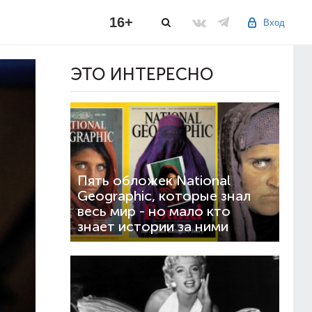
16+
Вход
ЭТО ИНТЕРЕСНО
Пять обложек National
Geographic, которые знал
весь мир - но мало кто
знает истории за ними