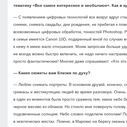
тематику «Все самое интересное и необычное». Как в 
— С появлением цифровых технологий все вокруг вдруг ст
снимки, снимать свадьбы, дни рождения, не прибегая к пом
всевозможных цифровых обработок, тонкостей Photoshop. Ра
в семье имеется Canon 10D, подаренный мной по случаю м
к нему я имею мало отношения. Моим запросам больше удо
ее всегда можно быстро включить, не надо ничего настраи
просто фантастические! Многие даже спрашивают: «Кто это
— Какие сюжеты вам близки по духу?
— Люблю снимать портреты. В ос­новном друзей, конечно, 
гримасы и жестикуляцию людей во время разговора. Очень л
в один из моментов была просто сражена тем, какое небо 
черное месиво из облаков. Но стоило мне повернуть голову,
подсвеченные солнцем. Небо словно поделили пополам! П
в экзотических местах. Помню, в Марокко на берегу океана