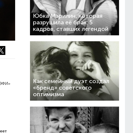
Юбка Мэрилин, которая
разрушила её брак: 5
кадров, ставших легендой
Как семейный дуэт создал
ТЭФИ»
«бренд» советского
оптимизма
еет