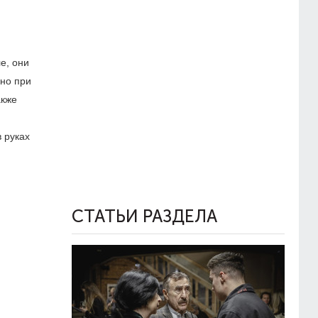
е, они
вно при
акже
 руках
СТАТЬИ РАЗДЕЛА