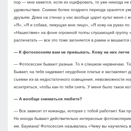
пор — мне кажется, если их оцифровать, то уже никогда не
удовольствие. Снимки более позднего периода хранятся у
друзьям. Дома на стенах у нас вообще царит культ меня 
«Я», «Я и собака, лижущая мне лицо», «Я хожу на руках п
«Нашествие» на фоне огромной толпы слушающей группу «А
распечатать — все это тоже загоняется в рамки и вешается 
— К фотосессиям вам не привыкать. Кому на них легч
— Фотосессии бывают разные. То я слишком нервничаю. То 
Бывает, на тебя надевают неудобное платье и заставляют 
съемки из-за недостаточного освещения, невозможности н
исхитряться, чтобы как-то тебя снять. У меня было такое к
— А вообще сниматься любите?
— Все зависит от команды, которая с тобой работает. Как пр
Но иногда бывают действительно интересные фотоэксперим
им. Баумана! Фотосессия называлась «Чему вы научились в