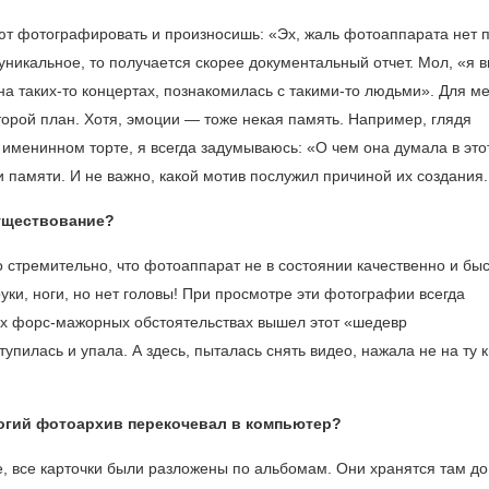
ют фотографировать и произносишь: «Эх, жаль фотоаппарата нет 
 уникальное, то получается скорее документальный отчет. Мол, «я 
, на таких-то концертах, познакомилась с такими-то людьми». Для м
торой план. Хотя, эмоции — тоже некая память. Например, глядя
именинном торте, я всегда задумываюсь: «О чем она думала в это
 памяти. И не важно, какой мотив послужил причиной их создания.
существование?
стремительно, что фотоаппарат не в состоянии качественно и быс
руки, ноги, но нет головы! При просмотре эти фотографии всегда
ких форс-мажорных обстоятельствах вышел этот «шедевр
пилась и упала. А здесь, пыталась снять видео, нажала не на ту 
огий фотоархив перекочевал в компьютер?
е, все карточки были разложены по альбомам. Они хранятся там до