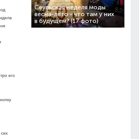
Сеульская неделя моды
под
весна-лето - что там у них
видела
в будущем? (17 фото)
еня
т
тро его
кнопку
 сих