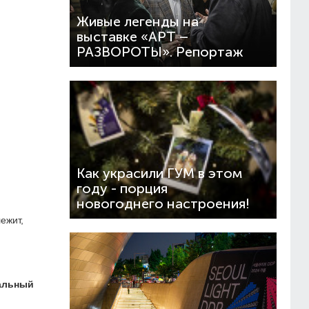
Живые легенды на
выставке «АРТ –
РАЗВОРОТЫ». Репортаж
Как украсили ГУМ в этом
году - порция
новогоднего настроения!
ежит,
тальный