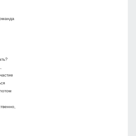
команда
ать?
,
частие
ься
 потом
твенно,