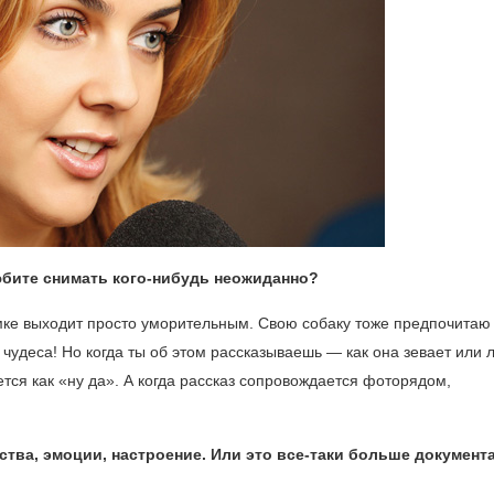
юбите снимать кого-нибудь неожиданно?
мке выходит просто уморительным. Свою собаку тоже предпочитаю
удеса! Но когда ты об этом рассказываешь — как она зевает или л
ется как «ну да». А когда рассказ сопровождается фоторядом,
тва, эмоции, настроение. Или это все-таки больше докумен