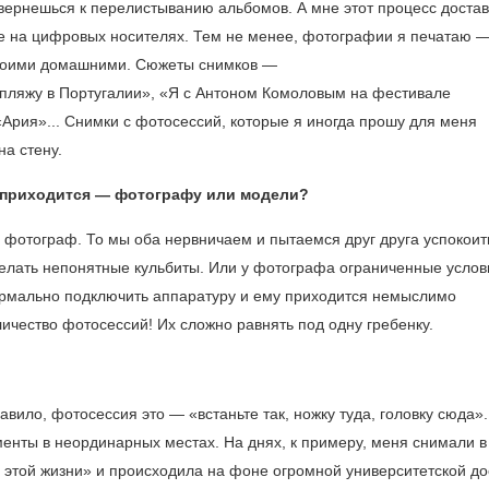
 вернешься к перелистыванию альбомов. А мне этот процесс доста
же на цифровых носителях. Тем не менее, фотографии я печатаю 
с моими домашними. Сюжеты снимков —
о пляжу в Португалии», «Я с Антоном Комоловым на фестивале
рия»... Снимки с фотосессий, которые я иногда прошу для меня
на стену.
е приходится — фотографу или модели?
фотограф. То мы оба нервничаем и пытаемся друг друга успокоит
делать непонятные кульбиты. Или у фотографа ограниченные услов
ормально подключить аппаратуру и ему приходится немыслимо
оличество фотосессий! Их сложно равнять под одну гребенку.
авило, фотосессия это — «встаньте так, ножку туда, головку сюда».
енты в неординарных местах. На днях, к примеру, меня снимали 
 этой жизни» и происходила на фоне огромной университетской до