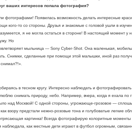
круг ваших интересов попала фотография?
али фотографами! Появилась возможность делать интересные крас
ощи кого-то со стороны. Друзья и знакомые с головой ушли в изуче
зумеется, я не могла остаться в стороне! В настоящий момент у н
ужу. Но
влетворяет мыльница — Sony Cyber-Shot. Она маленькая, мобиль
вать. Снимки, сделанные при помощи этой малышки, иной раз полу
 снимал?!».
собираясь в тесном кругу. Интересно наблюдать и фотографировать
юблю снимать природу, небо. Например, вчера, когда я ехала по г
было над Москвой! С одной стороны, угрожающе-грозовое — сплош
 как взору предстали нежно-розовые тона и голубоватые легкие обл
отрясающая картинка! Всегда фотографирую колоритные моменты
 я наблюдала, как местные дети играют в футбол огромным, связа