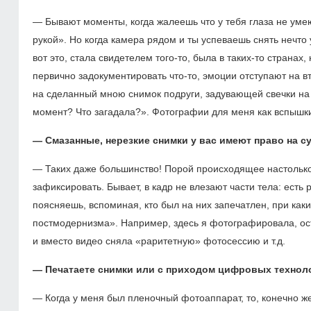
— Бывают моменты, когда жалеешь что у тебя глаза не уме
рукой». Но когда камера рядом и ты успеваешь снять нечто
вот это, стала свидетелем того-то, была в таких-то странах
первично задокументировать что-то, эмоции отступают на в
на сделанный мною снимок подруги, задувающей свечки на 
момент? Что загадала?». Фотографии для меня как вспышки
— Смазанные, нерезкие снимки у вас имеют право на 
— Таких даже большинство! Порой происходящее настолько 
зафиксировать. Бывает, в кадр не влезают части тела: есть 
поясняешь, вспоминая, кто был на них запечатлен, при ка
постмодернизма». Например, здесь я фотографировала, осту
и вместо видео сняла «раритетную» фотосессию и т.д.
— Печатаете снимки или с приходом цифровых технол
— Когда у меня был пленочный фотоаппарат, то, конечно ж