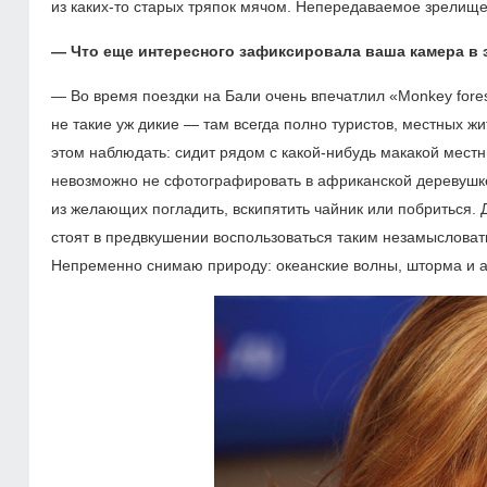
из каких-то старых тряпок мячом. Непередаваемое зрелище
— Что еще интересного зафиксировала ваша камера в 
— Во время поездки на Бали очень впечатлил «Monkey fores
не такие уж дикие — там всегда полно туристов, местных жи
этом наблюдать: сидит рядом с какой-нибудь макакой местн
невозможно не сфотографировать в африканской деревушке
из желающих погладить, вскипятить чайник или побриться.
стоят в предвкушении воспользоваться таким незамысловат
Непременно снимаю природу: океанские волны, шторма и а