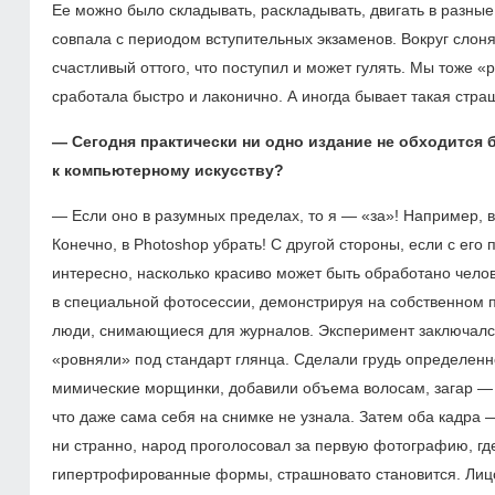
Ее можно было складывать, раскладывать, двигать в разные
совпала с периодом вступительных экзаменов. Вокруг слонял
счастливый оттого, что поступил и может гулять. Мы тоже
сработала быстро и лаконично. А иногда бывает такая страш
— Сегодня практически ни одно издание не обходится 
к компьютерному искусству?
— Если оно в разумных пределах, то я — «за»! Например, 
Конечно, в Photoshop убрать! С другой стороны, если с его
интересно, насколько красиво может быть обработано чело
в специальной фотосессии, демонстрируя на собственном п
люди, снимающиеся для журналов. Эксперимент заключался 
«ровняли» под стандарт глянца. Сделали грудь определенн
мимические морщинки, добавили объема волосам, загар — 
что даже сама себя на снимке не узнала. Затем оба кадра
ни странно, народ проголосовал за первую фотографию, где
гипертрофированные формы, страшновато становится. Лицо