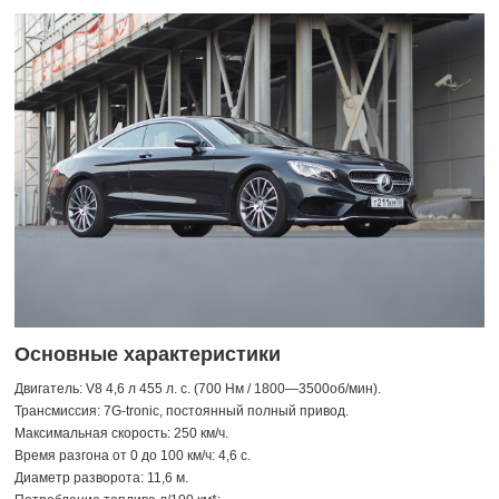
Основные характеристики
Двигатель: V8 4,6 л 455 л. с. (700 Нм / 1800—3500об/мин).
Трансмиссия: 7G-tronic, постоянный полный привод.
Максимальная скорость: 250 км/ч.
Время разгона от 0 до 100 км/ч: 4,6 с.
Диаметр разворота: 11,6 м.