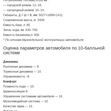
Потребление топлива,л/100 км*:
— городской режим:
12–16;
— загородный режим:
10–14.
Габариты, Д × Ш × В, мм: 5027×1899×1411.
Снаряженная масса, кг: 2009.
Емкость бака, л: 80.
Запас хода, км:
430–700.
Емкость багажника,л: 400.
* По итогам двухнедельной эксплуатации автомобиля.
Оценка параметров автомобиля по
10-балльной
системе
Динамика
Разгонная динамика — 9.
Тормозная динамика — 10.
Управляемость −8.
Комфорт
Плавность хода — 10.
Шумоизоляция-9.
Управление системами автомобиля — 10.
Мультимедийная система — 10.
Качество звука — 10.