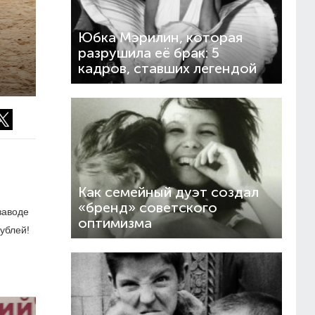
Юбка Мэрилин, которая
разрушила её брак: 5
кадров, ставших легендой
Как семейный дуэт создал
«бренд» советского
заводе
оптимизма
ублей!