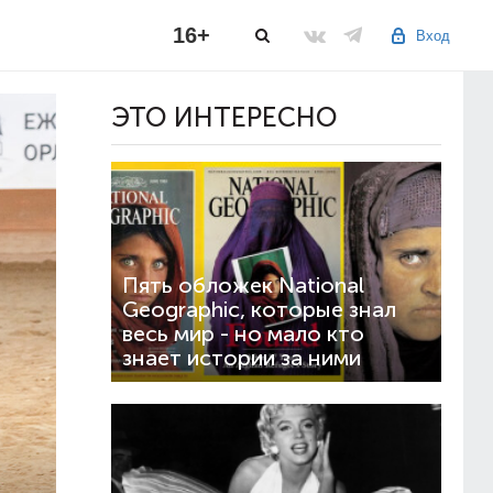
16+
Вход
ЭТО ИНТЕРЕСНО
Пять обложек National
Geographic, которые знал
весь мир - но мало кто
знает истории за ними