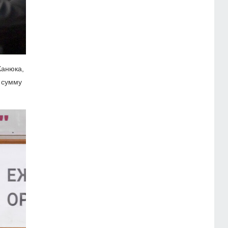
Канюка,
 сумму