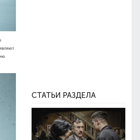
о
аявляют
рию
СТАТЬИ РАЗДЕЛА