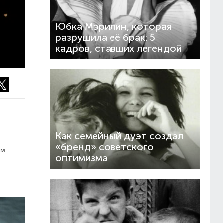
Юбка Мэрилин, которая
разрушила её брак: 5
кадров, ставших легендой
Как семейный дуэт создал
«бренд» советского
ём
оптимизма