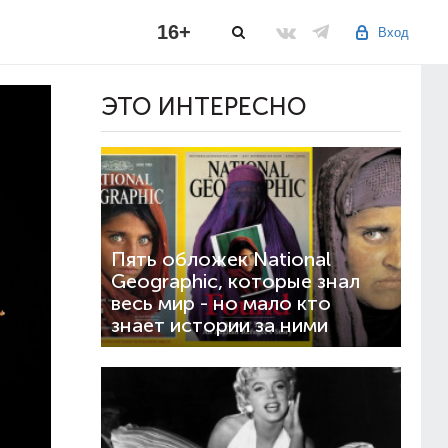
16+
Вход
ЭТО ИНТЕРЕСНО
Пять обложек National
Geographic, которые знал
весь мир - но мало кто
знает истории за ними