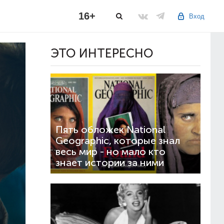
16+
Вход
ЭТО ИНТЕРЕСНО
Пять обложек National
Geographic, которые знал
весь мир - но мало кто
знает истории за ними