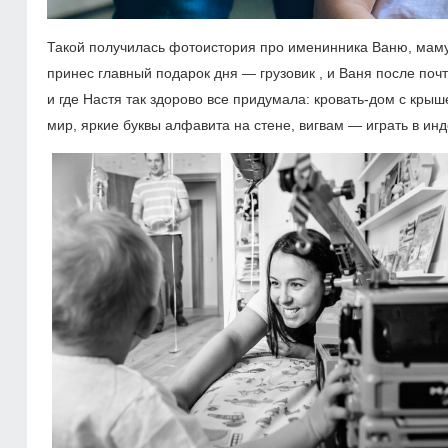
Такой получилась фотоистория про именинника Ваню, маму
принес главный подарок дня — грузовик , и Ваня после почт
и где Настя так здорово все придумала: кровать-дом с кры
мир, яркие буквы алфавита на стене, вигвам — играть в ин