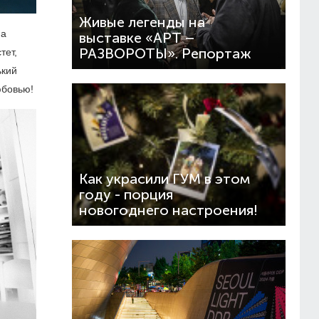
Живые легенды на
па
выставке «АРТ –
РАЗВОРОТЫ». Репортаж
тет,
ький
юбовью!
Как украсили ГУМ в этом
году - порция
новогоднего настроения!