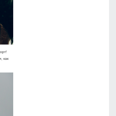
орт!
, как