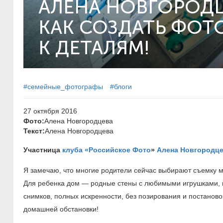
АЛЕНА НОВГОРОДЦ
КАК СОЗДАТЬ ФО
К ДЕТАЛЯМ!
#семейные_фотографы
#блоги
27 октября 2016
Фото:
Алена Новгородцева
Текст:
Алена Новгородцева
Участница
клуба «Российское Фото
»
Алена Новгородц
Я замечаю, что многие родители сейчас выбирают съемку м
Для ребенка дом — родные стены с любимыми игрушками, и
снимков, полных искренности, без позирования и постановоч
домашней обстановки!