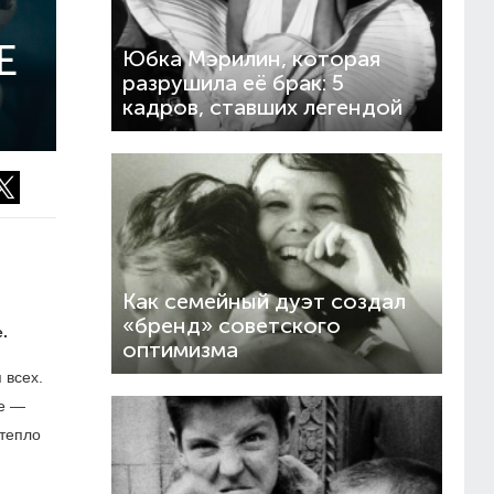
Е
Юбка Мэрилин, которая
разрушила её брак: 5
кадров, ставших легендой
Как семейный дуэт создал
«бренд» советского
.
оптимизма
 всех.
же —
 тепло