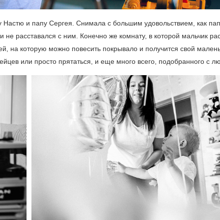
 Настю и папу Сергея. Снимала с большим удовольствием, как па
и не расставался с ним. Конечно же комнату, в которой мальчик рас
шей, на которую можно повесить покрывало и получится свой мален
дейцев или просто прятаться, и еще много всего, подобранного с л