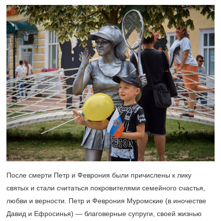
После смерти Петр и Феврония были причислены к лику
святых и стали считаться покровителями семейного счастья,
любви и верности. Петр и Феврония Муромские (в иночестве
Давид и Ефросинья) — благоверные супруги, своей жизнью