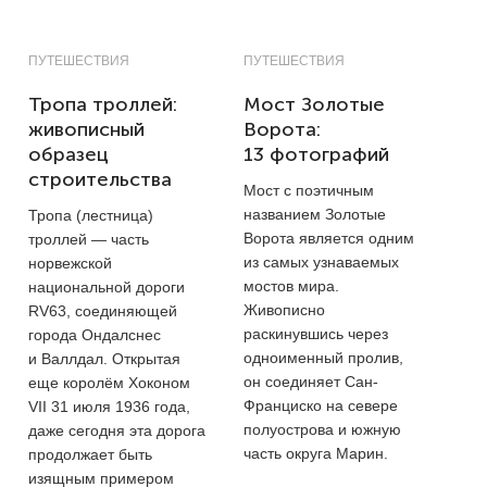
ПУТЕШЕСТВИЯ
ПУТЕШЕСТВИЯ
Тропа троллей:
Мост Золотые
живописный
Ворота:
образец
13 фотографий
строительства
Мост с поэтичным
названием Золотые
Тропа (лестница)
Ворота является одним
троллей — часть
из самых узнаваемых
норвежской
мостов мира.
национальной дороги
Живописно
RV63, соединяющей
раскинувшись через
города Ондалснес
одноименный пролив,
и Валлдал. Открытая
он соединяет Сан-
еще королём Хоконом
Франциско на севере
VII 31 июля 1936 года,
полуострова и южную
даже сегодня эта дорога
часть округа Марин.
продолжает быть
изящным примером