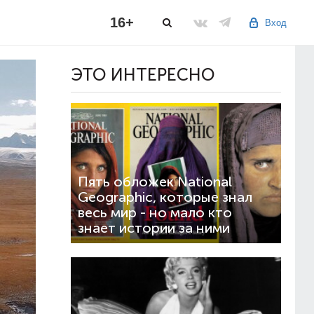
16+
Вход
ЭТО ИНТЕРЕСНО
Пять обложек National
Geographic, которые знал
весь мир - но мало кто
знает истории за ними