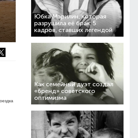
Юбка Мэрилин, которая
разрушила её брак: 5
кадров, ставших легендой
Как семейный дуэт создал
«бренд» советского
оптимизма
поездка