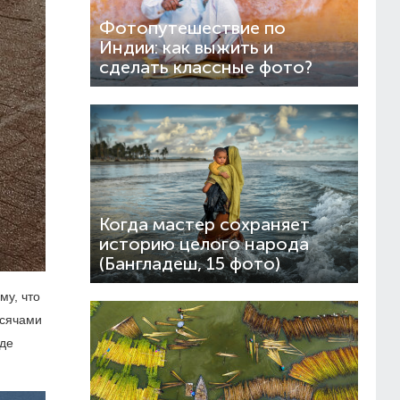
Фотопутешествие по
Индии: как выжить и
сделать классные фото?
Когда мастер сохраняет
историю целого народа
(Бангладеш, 15 фото)
му, что
ысячами
где