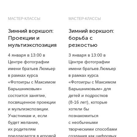
МАСТЕР-КЛАССЫ
МАСТЕР-КЛАССЫ
Зимний воркшоп:
Зимний воркшоп:
Проекции и
борьба с
мультиэкспозиция
резкостью
4 января в 13:00 в
3 января в 13:00 в
Центре фотографии
Центре фотографии
имени братьев Люмьер
имени братьев Люмьер
в рамках курса
в рамках курса
«Фотоигры с Максимом
«Фотоигры с Максимом
Барышниковым»
Барышниковым» для
состоится занятие,
детей и подростков
посвященное проекции
(8-16 лет),
которые
и мультиэкспозиции.
хотели бы
Участникам и, если
познакомиться
будет желание,
с необычными
их родителям
творческими способами
предлагается в игровой
создания как цифровых,