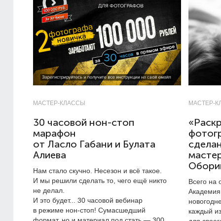
МАСТЕР-КЛАССЫ
МАСТЕР-К
30 часовой нон-стоп
«Раскр
марафон
фотогр
от Ласло Габани и Булата
сделан
Алиева
мастер
Обори
Нам стало скучно. Несезон и всё такое.
И мы решили сделать то, чего ещё никто
Всего на 
не делал.
Академия
И это будет... 30 часовой вебинар
новогодне
в режиме нон-стоп! Сумасшедший
каждый из
формат, но и материал под стать — 300