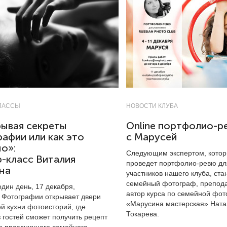
ЛАССЫ
НОВОСТИ КЛУБА
ывая секреты
Online портфолио-р
афии или как это
с Марусей
о»:
Следующим экспертом, кото
-класс Виталия
проведет портфолио-ревю дл
на
участников нашего клуба, ста
семейный фотограф, препода
один день, 17 декабря,
автор курса по семейной фо
 Фотографии открывает двери
«Марусина мастерская» Ната
й кухни фотоисторий, где
Токарева.
 гостей сможет получить рецепт