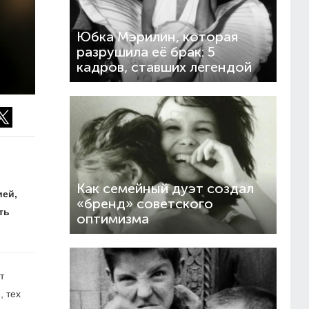
Юбка Мэрилин, которая
разрушила её брак: 5
кадров, ставших легендой
Как семейный дуэт создал
ией,
«бренд» советского
ть
оптимизма
т
, тех