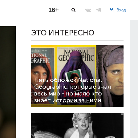
16+
Вход
ЭТО ИНТЕРЕСНО
Пять обложек National
Geographic, которые знал
весь мир - но мало кто
знает истории за ними