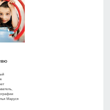
евю
СТАТЬИ РАЗДЕЛА
рый
я
нет
ватель,
тографии
лья Маруся